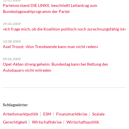
12.05.2009
Parteivorstand DIE LINKE. beschließt Leitantrag zum
Bundestagswahlprogramm der Partei
29.04.2009
»Ich frage mich, ob die Koalition politisch noch zurechnungsfähig ist«
10.08.2009
Axel Troost: »Von Trendwende kann man nicht reden«
09.06.2009
Opel-Akten streng geheim: Bundestag kann bei Rettung des
Autobauers nicht mitreden
Schlagwörter
Arbeitsmarktpolitik
ESM
Finanzmarktkrise
Soziale
Gerechtigkeit
Wirtschaftskrise
Wirtschaftspolitik