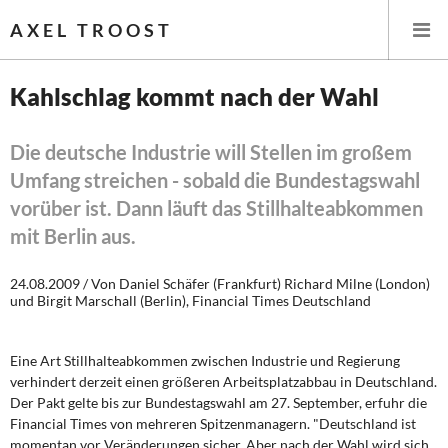
AXEL TROOST
Kahlschlag kommt nach der Wahl
Startseite
Die deutsche Industrie will Stellen im großem
Umfang streichen - sobald die Bundestagswahl
Themen
vorüber ist. Dann läuft das Stillhalteabkommen
Leitlinien linker Wirtschafts- und Finanzpolitik
mit Berlin aus.
Wirtschaftspolitik
24.08.2009 / Von Daniel Schäfer (Frankfurt) Richard Milne (London)
und Birgit Marschall (Berlin), Financial Times Deutschland
Steuer- und Finanzpolitik
Eine Art Stillhalteabkommen zwischen Industrie und Regierung
Öffentliche Infrastruktur und Daseinsvorsorge
verhindert derzeit einen größeren Arbeitsplatzabbau in Deutschland.
Der Pakt gelte bis zur Bundestagswahl am 27. September, erfuhr die
Eurokrise und Griechenland
Financial Times von mehreren Spitzenmanagern. "Deutschland ist
momentan vor Veränderungen sicher. Aber nach der Wahl wird sich