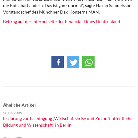
DIE LINKE
die Botschaft ändern. Das ist ganz normal", sagte Hakan Samuelsson,
Vorstandschef des Münchner Dax-Konzerns MAN.
Weitere Themen
Beitrag auf der Internetseite der Financial Times Deutschland
Memo-Gruppe
Institut Solidarische Moderne
Rosa-Luxemburg-Stiftung
Über mich
Kontakt
Ähnliche Artikel
28.06.2009
Erklärung zur Fachtagung „Wirtschaftskrise und Zukunft öffentlicher
Bildung und Wissenschaft“ in Berlin