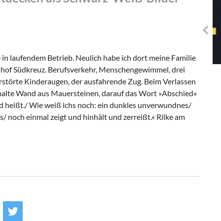
Solidarisches EUropa -
Mosaiklinke Perspektiven
e in laufendem Betrieb. Neulich habe ich dort meine Familie
ahhof Südkreuz. Berufsverkehr, Menschengewimmel, drei
verstörte Kinderaugen, der ausfahrende Zug. Beim Verlassen
malte Wand aus Mauersteinen, darauf das Wort »Abschied«
ed heißt./ Wie weiß ichs noch: ein dunkles unverwundnes/
 noch einmal zeigt und hinhält und zerreißt.« Rilke am