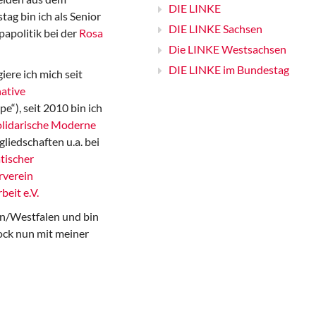
DIE LINKE
ag bin ich als Senior
DIE LINKE Sachsen
papolitik bei der
Rosa
Die LINKE Westsachsen
DIE LINKE im Bundestag
iere ich mich seit
ative
“), seit 2010 bin ich
Solidarische Moderne
gliedschaften u.a. bei
tischer
rverein
beit e.V.
n/Westfalen und bin
ock nun mit meiner