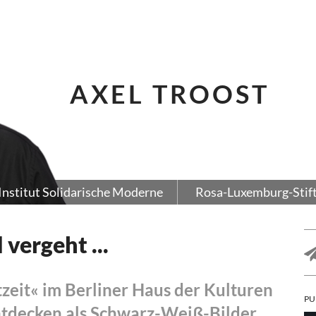
AXEL TROOST
Institut Solidarische Moderne
Rosa-Luxemburg-Stif
vergeht ...
tzeit« im Berliner Haus der Kulturen
PU
entdecken als Schwarz-Weiß-Bilder