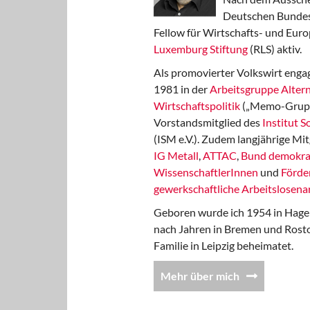
Deutschen Bundest
Fellow für Wirtschafts- und Euro
Luxemburg Stiftung
(RLS) aktiv.
Als promovierter Volkswirt engag
1981 in der
Arbeitsgruppe Altern
Wirtschaftspolitik
(„Memo-Gruppe
Vorstandsmitglied des
Institut 
(ISM e.V.). Zudem langjährige Mit
IG Metall
,
ATTAC
,
Bund demokra
WissenschaftlerInnen
und
Förde
gewerkschaftliche Arbeitslosenar
Geboren wurde ich 1954 in Hage
nach Jahren in Bremen und Rost
Familie in Leipzig beheimatet.
Mehr über mich