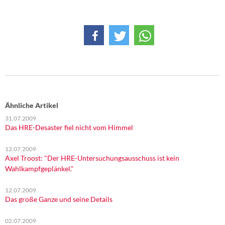
DIE LINKE
Weitere Themen
Memo-Gruppe
Institut Solidarische Moderne
Rosa-Luxemburg-Stiftung
Ähnliche Artikel
31.07.2009
Über mich
Das HRE-Desaster fiel nicht vom Himmel
12.07.2009
Kontakt
Axel Troost: "Der HRE-Untersuchungsausschuss ist kein
Wahlkampfgeplänkel."
12.07.2009
Das große Ganze und seine Details
02.07.2009