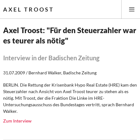
AXEL TROOST
Axel Troost: "Für den Steuerzahler war
es teurer als nötig"
Startseite
Themen
Interview in der Badischen Zeitung
Leitlinien linker Wirtschafts- und Finanzpolitik
31.07.2009 / Bernhard Walker, Badische Zeitung
BERLIN. Die Rettung der Krisenbank Hypo Real Estate (HRE) kam den
Wirtschaftspolitik
Steuerzahler nach Ansicht von Axel Troost teurer zu stehen als es
nötig. Mit Troost, der die Fraktion Die Linke im HRE-
Steuer- und Finanzpolitik
Untersuchungsausschuss des Bundestages vertritt, sprach Bernhard
Walker.
Öffentliche Infrastruktur und Daseinsvorsorge
Zum Interview
Eurokrise und Griechenland