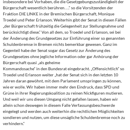
insbesondere bei Vorhaben, die die Gesetzgebungszuständigkeit der
DIE LINKE
Bürgerschaft wesentlich berühren….“ so die Vorsitzenden der
Fraktion DIE LINKE in der Bremischen Bürgerschaft, Monique
Weitere Themen
Troedel und Peter Erlanson. Weiterhin gibt der Senat in diesen Fällen
„der Bürgerschaft frühzeitig die Gelegenheit zur Stellungnahme und
Memo-Gruppe
berücksichtigt diese.“ Von all dem, so Troedel und Erlanson, sei bei
der Änderung des Grundgesetzes zur Einführung einer so genannten
Institut Solidarische Moderne
Schuldenbremse in Bremen nichts bemerkbar gewesen. Ganz im
Gegenteil habe der Senat sogar das Gesetz zur Änderung des
Grundgesetzes ohne jegliche Information oder gar Anhörung der
Rosa-Luxemburg-Stiftung
Bürgerschaft quasi „als geheime
Kommandosache“ in den Bundesrat eingebracht. „Offensichtlich“ so
Über mich
Troedel und Erlanson weiter „hat der Senat sich in den letzten 10
Jahren daran gewöhnt, mit dem Parlament umspringen zu können,
wie er wolle. Wir haben immer mehr den Eindruck, dass SPD und
Kontakt
Grüne in ihrer Regierungskoalition zu reinen Nickfiguren mutieren.
Und weil wir uns diesen Umgang nicht gefallen lassen, haben wir
allein schon deswegen in diesem Falle Verfassungsbeschwerde
eingelegt und werden auch weiterhin die rechtlichen Möglichkeiten
sondieren und nutzen, um diese unsägliche Schuldenbremse noch zu
verhindern.“