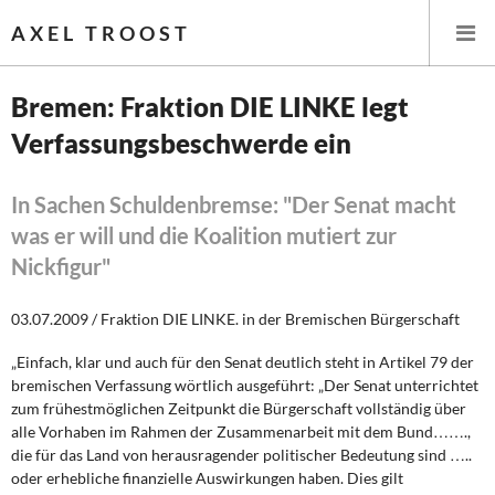
AXEL TROOST
Bremen: Fraktion DIE LINKE legt
Verfassungsbeschwerde ein
Startseite
Themen
In Sachen Schuldenbremse: "Der Senat macht
was er will und die Koalition mutiert zur
Leitlinien linker Wirtschafts- und Finanzpolitik
Nickfigur"
Wirtschaftspolitik
03.07.2009 / Fraktion DIE LINKE. in der Bremischen Bürgerschaft
Steuer- und Finanzpolitik
„Einfach, klar und auch für den Senat deutlich steht in Artikel 79 der
bremischen Verfassung wörtlich ausgeführt: „Der Senat unterrichtet
Öffentliche Infrastruktur und Daseinsvorsorge
zum frühestmöglichen Zeitpunkt die Bürgerschaft vollständig über
alle Vorhaben im Rahmen der Zusammenarbeit mit dem Bund…….,
die für das Land von herausragender politischer Bedeutung sind …..
Eurokrise und Griechenland
oder erhebliche finanzielle Auswirkungen haben. Dies gilt