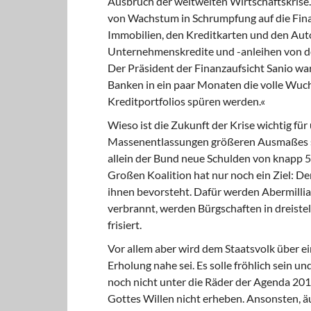
Ausbruch der weltweiten Wirtschaftskrise
von Wachstum in Schrumpfung auf die Finan
Immobilien, den Kreditkarten und den Aut
Unternehmenskredite und -anleihen von der
Der Präsident der Finanzaufsicht Sanio war
Banken in ein paar Monaten die volle Wucht
Kreditportfolios spüren werden.«
Wieso ist die Zukunft der Krise wichtig für
Massenentlassungen größeren Ausmaßes st
allein der Bund neue Schulden von knapp 5
Großen Koalition hat nur noch ein Ziel: D
ihnen bevorsteht. Dafür werden Abermillia
verbrannt, werden Bürgschaften in dreistel
frisiert.
Vor allem aber wird dem Staatsvolk über ei
Erholung nahe sei. Es solle fröhlich sein u
noch nicht unter die Räder der Agenda 2010
Gottes Willen nicht erheben. Ansonsten, äu