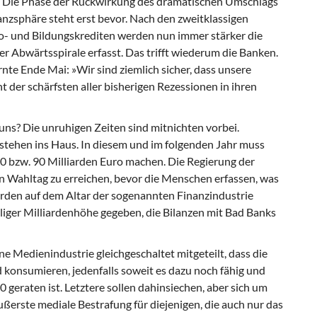
. Die Phase der Rückwirkung des dramatischen Umschlags
zsphäre steht erst bevor. Nach den zweitklassigen
o- und Bildungskrediten werden nun immer stärker die
 Abwärtsspirale erfasst. Das trifft wiederum die Banken.
nte Ende Mai: »Wir sind ziemlich sicher, dass unsere
 der schärfsten aller bisherigen Rezessionen in ihren
 uns? Die unruhigen Zeiten sind mitnichten vorbei.
ehen ins Haus. In diesem und im folgenden Jahr muss
0 bzw. 90 Milliarden Euro machen. Die Regierung der
en Wahltag zu erreichen, bevor die Menschen erfassen, was
rden auf dem Altar der sogenannten Finanzindustrie
liger Milliardenhöhe gegeben, die Bilanzen mit Bad Banks
ne Medienindustrie gleichgeschaltet mitgeteilt, dass die
nd konsumieren, jedenfalls soweit es dazu noch fähig und
 geraten ist. Letztere sollen dahinsiechen, aber sich um
ßerste mediale Bestrafung für diejenigen, die auch nur das