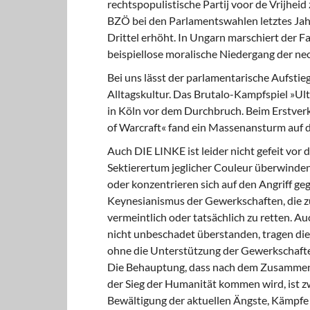
rechtspopulistische Partij voor de Vrijheid
BZÖ bei den Parlamentswahlen letztes Jahr
Drittel erhöht. In Ungarn marschiert der F
beispiellose moralische Niedergang der ne
Bei uns lässt der parlamentarische Aufstie
Alltagskultur. Das Brutalo-Kampfspiel »Ul
in Köln vor dem Durchbruch. Beim Erstver
of Warcraft« fand ein Massenansturm auf di
Auch DIE LINKE ist leider nicht gefeit vor
Sektierertum jeglicher Couleur überwinden.
oder konzentrieren sich auf den Angriff g
Keynesianismus der Gewerkschaften, die zur
vermeintlich oder tatsächlich zu retten. 
nicht unbeschadet überstanden, tragen die
ohne die Unterstützung der Gewerkschaften
Die Behauptung, dass nach dem Zusammenb
der Sieg der Humanität kommen wird, ist zw
Bewältigung der aktuellen Ängste, Kämpfe