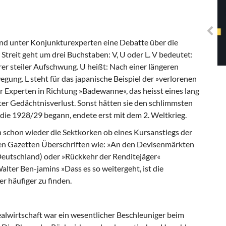
Solidarisches EUropa -
Mosaiklinke Perspektiven
 und unter Konjunkturexperten eine Debatte über die
Streit geht um drei Buchstaben: V, U oder L. V bedeutet:
rer steiler Aufschwung. U heißt: Nach einer längeren
egung. L steht für das japanische Beispiel der »verlorenen
er Experten in Richtung »Badewanne«, das heisst eines lang
ter Gedächtnisverlust. Sonst hätten sie den schlimmsten
, die 1928/29 begann, endete erst mit dem 2. Weltkrieg.
n schon wieder die Sektkorken ob eines Kursanstiegs der
den Gazetten Überschriften wie: »An den Devisenmärkten
 Deutschland) oder »Rückkehr der Renditejäger«
lter Ben-jamins »Dass es so weitergeht, ist die
r häufiger zu finden.
ealwirtschaft war ein wesentlicher Beschleuniger beim