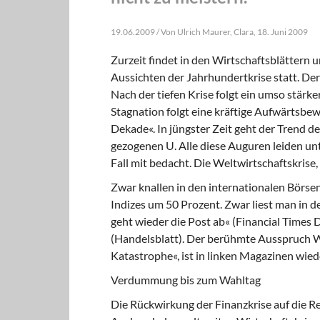
19.06.2009 / Von Ulrich Maurer, Clara, 18. Juni 2009
Zurzeit findet in den Wirtschaftsblättern
Aussichten der Jahrhundertkrise statt. Der 
Nach der tiefen Krise folgt ein umso stärke
Stagnation folgt eine kräftige Aufwärtsbew
Dekade«. In jüngster Zeit geht der Trend d
gezogenen U. Alle diese Auguren leiden un
Fall mit bedacht. Die Weltwirtschaftskrise
Zwar knallen in den internationalen Börse
Indizes um 50 Prozent. Zwar liest man in 
geht wieder die Post ab« (Financial Times
(Handelsblatt). Der berühmte Ausspruch Wa
Katastrophe«, ist in linken Magazinen wiede
Verdummung bis zum Wahltag
Die Rückwirkung der Finanzkrise auf die R