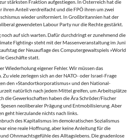
 zur stärksten Fraktion aufgestiegen. In Österreich hat die
 ihren Anteil verdreifacht und die FPÖ ihren um zwei
aschismus wieder uniformiert. In Großbritannien hat der
oliberal gewendeten Labour Party nur die Rechte gestärkt.
g noch auf sich warten. Dafür durchdringt er zunehmend die
timate Fighting« steht mit der Massenveranstaltung im Juni
kaufstag der Neuauflage des Computergewaltspiels »World
e Geschäfte statt.
 der Wiederholung eigener Fehler. Wir müssen das
 Zu viele zerlegen sich an der NATO- oder Israel-Frage
egen den »Standortkorporatismus« und den National-
zeit natürlich nach jedem Mittel greifen, um Arbeitsplätze
Auch die Gewerkschaften haben die Ära Schröder/Fischer
 Spesen neoliberaler Prägung und Entmobilisierung. Aber
 geht hierzulande nichts nach links.
ruch des Kapitalismus im demokratischen Sozialismus
ar eine reale Hoffnung, aber keine Anleitung für die
 und Ohnmachtsgefühle des Alltagslebens. Die gnadenlose