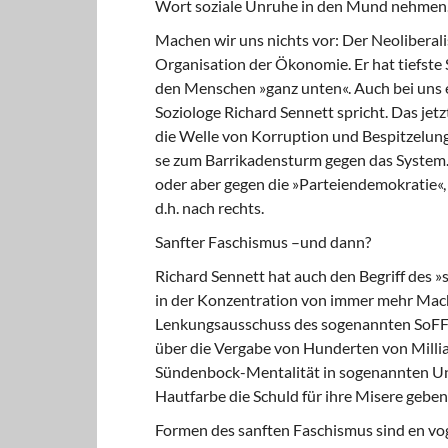
Wort soziale Unruhe in den Mund nehmen
Machen wir uns nichts vor: Der Neoliberalis
Organisation der Ökonomie. Er hat tiefste 
den Menschen »ganz unten«. Auch bei uns ex
Soziologe Richard Sennett spricht. Das je
die Welle von Korruption und Bespitzelun
se zum Barrikadensturm gegen das System. 
oder aber gegen die »Parteiendemokratie«, 
d.h. nach rechts.
Sanfter Faschismus –und dann?
Richard Sennett hat auch den Begriff des »
in der Konzentration von immer mehr Macht 
Lenkungsausschuss des sogenannten SoFFi
über die Vergabe von Hunderten von Millia
Sündenbock-Mentalität in sogenannten Un
Hautfarbe die Schuld für ihre Misere geben
Formen des sanften Faschismus sind en vog