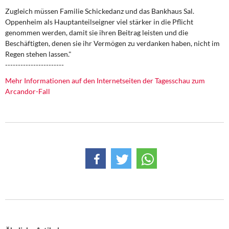
DIE LINKE
Zugleich müssen Familie Schickedanz und das Bankhaus Sal.
Oppenheim als Hauptanteilseigner viel stärker in die Pflicht
Weitere Themen
genommen werden, damit sie ihren Beitrag leisten und die
Beschäftigten, denen sie ihr Vermögen zu verdanken haben, nicht im
Memo-Gruppe
Regen stehen lassen."
-----------------------
Institut Solidarische Moderne
Mehr Informationen auf den Internetseiten der Tagesschau zum
Arcandor-Fall
Rosa-Luxemburg-Stiftung
Über mich
Kontakt