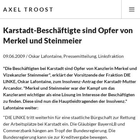
AXEL TROOST
Karstadt-Beschäftigte sind Opfer von
Merkel und Steinmeier
Startseite
09.06.2009 / Oskar Lafontaine, Pressemitteilung, Linksfraktion
Themen
"Die Beschäftigten bei Karstadt sind Opfer von Kanzlerin Merkel und
Leitlinien linker Wirtschafts- und Finanzpolitik
Vizekanzler Steinmeier", erklärt der Vorsitzende der Fraktion DIE
LINKE, Oskar Lafontaine, zum Insolvenz-Antrag der Karstadt-Mutter
Wirtschaftspolitik
Arcandor. "Merkel und Steinmeier war der Kampf um das
Kanzleramt wichtiger als eine Lösung im Interesse der Beschäftigten
Steuer- und Finanzpolitik
zu finden. Diese sind nun die Hauptleidtragenden der Insolvenz."
Lafontaine weiter:
Öffentliche Infrastruktur und Daseinsvorsorge
"DIE LINKE tritt weiterhin für eine staatliche Bürgschaft zur Rettung
der Arbeitsplätze bei Karstadt ein. Die Gläubiger BayernLB und
Eurokrise und Griechenland
Commerzbank hängen am Tropf der Bundesregierung. Die
Bundesregierung kann sie zur Kreditvergabe bewegen.