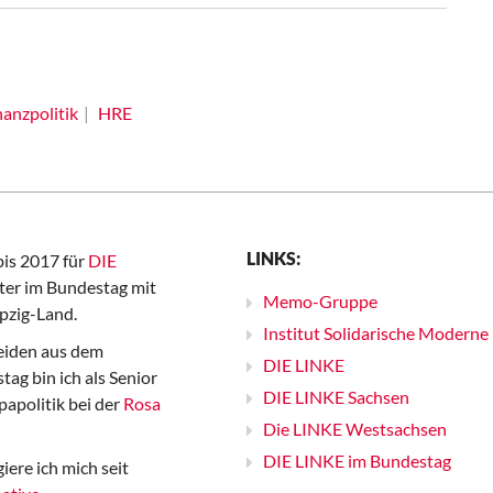
nanzpolitik
HRE
LINKS:
bis 2017 für
DIE
er im Bundestag mit
Memo-Gruppe
pzig-Land.
Institut Solidarische Moderne
iden aus dem
DIE LINKE
ag bin ich als Senior
DIE LINKE Sachsen
papolitik bei der
Rosa
Die LINKE Westsachsen
DIE LINKE im Bundestag
iere ich mich seit