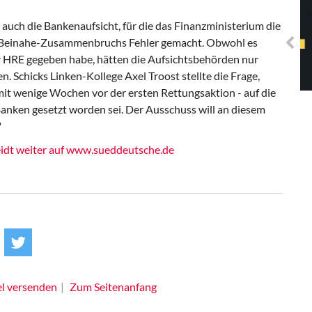
Solidarisches EUropa -
Mosaiklinke Perspektiven
uch die Bankenaufsicht, für die das Finanzministerium die
s Beinahe-Zusammenbruchs Fehler gemacht. Obwohl es
r HRE gegeben habe, hätten die Aufsichtsbehörden nur
 Schicks Linken-Kollege Axel Troost stellte die Frage,
it wenige Wochen vor der ersten Rettungsaktion - auf die
anken gesetzt worden sei. Der Ausschuss will an diesem
"
eidt weiter auf www.sueddeutsche.de
el versenden
Zum Seitenanfang