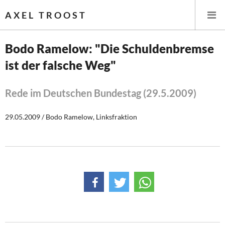
AXEL TROOST
Bodo Ramelow: "Die Schuldenbremse
ist der falsche Weg"
Startseite
Themen
Rede im Deutschen Bundestag (29.5.2009)
Leitlinien linker Wirtschafts- und Finanzpolitik
29.05.2009 / Bodo Ramelow, Linksfraktion
Wirtschaftspolitik
Steuer- und Finanzpolitik
Öffentliche Infrastruktur und Daseinsvorsorge
Eurokrise und Griechenland