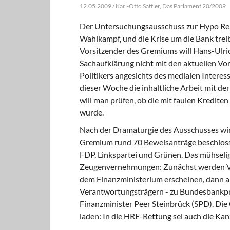
12.05.2009 / Karl-Otto Sattler, Das Parlament 20/2009
Der Untersuchungsausschuss zur Hypo Real 
Wahlkampf, und die Krise um die Bank trei
Vorsitzender des Gremiums will Hans-Ulric
Sachaufklärung nicht mit den aktuellen Vo
Politikers angesichts des medialen Interesse
dieser Woche die inhaltliche Arbeit mit de
will man prüfen, ob die mit faulen Kredite
wurde.
Nach der Dramaturgie des Ausschusses wir
Gremium rund 70 Beweisanträge beschlossen
FDP, Linkspartei und Grünen. Das mühselige
Zeugenvernehmungen: Zunächst werden Ver
dem Finanzministerium erscheinen, dann ar
Verantwortungsträgern - zu Bundesbankpr
Finanzminister Peer Steinbrück (SPD). Die
laden: In die HRE-Rettung sei auch die Ka