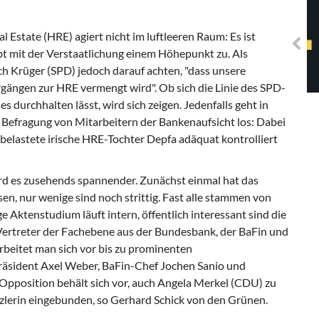
Solidarisches EUropa -
Mosaiklinke Perspektiven
Estate (HRE) agiert nicht im luftleeren Raum: Es ist
bt mit der Verstaatlichung einem Höhepunkt zu. Als
h Krüger (SPD) jedoch darauf achten, "dass unsere
rgängen zur HRE vermengt wird". Ob sich die Linie des SPD-
s durchhalten lässt, wird sich zeigen. Jedenfalls geht in
r Befragung von Mitarbeitern der Bankenaufsicht los: Dabei
n belastete irische HRE-Tochter Depfa adäquat kontrolliert
d es zusehends spannender. Zunächst einmal hat das
, nur wenige sind noch strittig. Fast alle stammen von
 Aktenstudium läuft intern, öffentlich interessant sind die
treter der Fachebene aus der Bundesbank, der BaFin und
beitet man sich vor bis zu prominenten
äsident Axel Weber, BaFin-Chef Jochen Sanio und
 Opposition behält sich vor, auch Angela Merkel (CDU) zu
nzlerin eingebunden, so Gerhard Schick von den Grünen.