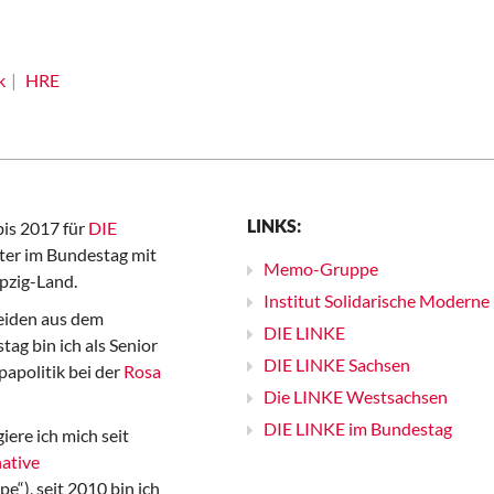
k
HRE
LINKS:
bis 2017 für
DIE
er im Bundestag mit
Memo-Gruppe
pzig-Land.
Institut Solidarische Moderne
iden aus dem
DIE LINKE
ag bin ich als Senior
DIE LINKE Sachsen
papolitik bei der
Rosa
Die LINKE Westsachsen
DIE LINKE im Bundestag
iere ich mich seit
ative
“), seit 2010 bin ich