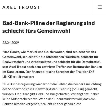
AXEL TROOST
Bad-Bank-Pläne der Regierung sind
schlecht fürs Gemeinwohl
Startseite
22.04.2009
Themen
"Bad Banks, wie Merkel und Co. sie wollen, sind schlecht für das
Leitlinien linker Wirtschafts- und Finanzpolitik
Gemeinwohl, schlecht für die öffentlichen Haushalte, schlecht für
Realwirtschaft und Arbeitsplätze und schlecht für die Demokratie",
Wirtschaftspolitik
sagt Axel Troost nach dem gestrigen Treffen zur Rettung der Banken
im Kanzleramt. Der finanzpolitische Sprecher der Fraktion DIE
Steuer- und Finanzpolitik
LINKE erklärt weiter:
"Die Bundesregierung wiederholt die Fehler, die bei der Einrichtung
Öffentliche Infrastruktur und Daseinsvorsorge
des Sonderfonds zur Finanzmarktstabilisierung (SoFFin) gemacht
wurden. Der Staat gibt Geld und Bürgschaften, verlangt dafür aber
Eurokrise und Griechenland
keine Mitspracherechte. Wenn der Finanzminister will, dass die
Banken Kredite vergeben, braucht er aber genau diese