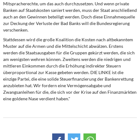
DIE LINKE
Mitspracherechte, um das auch durchzusetzen. Und wenn private
Banken auf Staatskosten saniert werden, muss der Staat anschließend
auch an den Gewinnen beteiligt werden. Doch diese Einnahmequelle
Weitere Themen
zur Deckung der Verluste der Bad Banks will die Bundesregierung
verschenken.
Memo-Gruppe
Stattdessen wird die große Koalition die Kosten nach altbekanntem
Muster auf die Armen und die Mittelschicht abwälzen. Erstens
Institut Solidarische Moderne
werden die Staatsausgaben für die Gruppen gekürzt werden, die sich
am wenigsten wehren können. Zweitens werden die niedrigen und
Rosa-Luxemburg-Stiftung
mittleren Einkommen durch die Erhöhung indirekter Steuern
überproportional zur Kasse gebeten werden. DIE LINKE ist die
Über mich
einzige Partei, die eine solide Steuerfinanzierung der Bankenrettung
anzubieten hat. Wir fordern eine Vermögensabgabe und
Zwangsanleihen für die, die sich vor der Krise auf den Finanzmärkten
Kontakt
eine goldene Nase verdient haben."