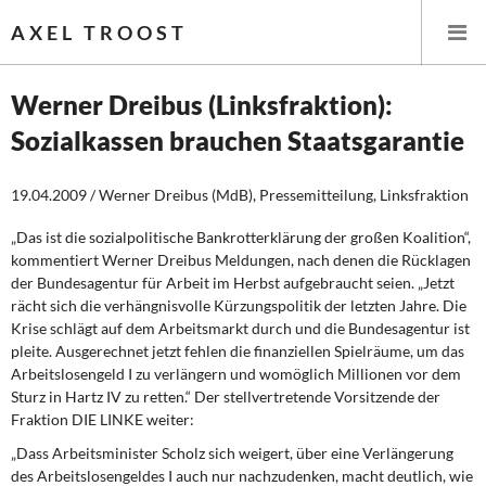
AXEL TROOST
Werner Dreibus (Linksfraktion):
Sozialkassen brauchen Staatsgarantie
Startseite
19.04.2009 / Werner Dreibus (MdB), Pressemitteilung, Linksfraktion
Themen
„Das ist die sozialpolitische Bankrotterklärung der großen Koalition“,
Leitlinien linker Wirtschafts- und Finanzpolitik
kommentiert Werner Dreibus Meldungen, nach denen die Rücklagen
der Bundesagentur für Arbeit im Herbst aufgebraucht seien. „Jetzt
Wirtschaftspolitik
rächt sich die verhängnisvolle Kürzungspolitik der letzten Jahre. Die
Krise schlägt auf dem Arbeitsmarkt durch und die Bundesagentur ist
Steuer- und Finanzpolitik
pleite. Ausgerechnet jetzt fehlen die finanziellen Spielräume, um das
Arbeitslosengeld I zu verlängern und womöglich Millionen vor dem
Sturz in Hartz IV zu retten.“ Der stellvertretende Vorsitzende der
Öffentliche Infrastruktur und Daseinsvorsorge
Fraktion DIE LINKE weiter:
Eurokrise und Griechenland
„Dass Arbeitsminister Scholz sich weigert, über eine Verlängerung
des Arbeitslosengeldes I auch nur nachzudenken, macht deutlich, wie