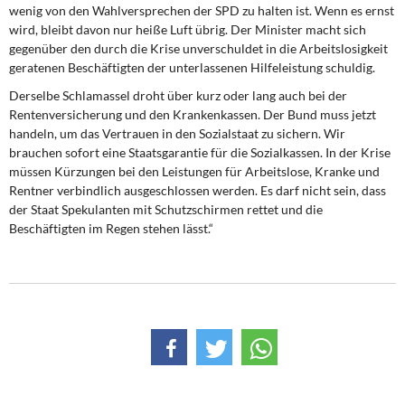
DIE LINKE
wenig von den Wahlversprechen der SPD zu halten ist. Wenn es ernst
wird, bleibt davon nur heiße Luft übrig. Der Minister macht sich
gegenüber den durch die Krise unverschuldet in die Arbeitslosigkeit
Weitere Themen
geratenen Beschäftigten der unterlassenen Hilfeleistung schuldig.
Memo-Gruppe
Derselbe Schlamassel droht über kurz oder lang auch bei der
Rentenversicherung und den Krankenkassen. Der Bund muss jetzt
handeln, um das Vertrauen in den Sozialstaat zu sichern. Wir
Institut Solidarische Moderne
brauchen sofort eine Staatsgarantie für die Sozialkassen. In der Krise
müssen Kürzungen bei den Leistungen für Arbeitslose, Kranke und
Rosa-Luxemburg-Stiftung
Rentner verbindlich ausgeschlossen werden. Es darf nicht sein, dass
der Staat Spekulanten mit Schutzschirmen rettet und die
Über mich
Beschäftigten im Regen stehen lässt.“
Kontakt