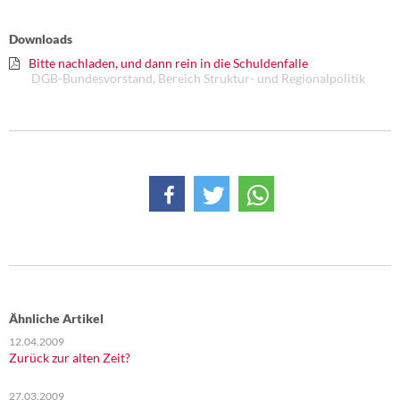
DIE LINKE
Downloads
Weitere Themen
Bitte nachladen, und dann rein in die Schuldenfalle
DGB-Bundesvorstand, Bereich Struktur- und Regionalpolitik
Memo-Gruppe
Institut Solidarische Moderne
Rosa-Luxemburg-Stiftung
Über mich
Kontakt
Ähnliche Artikel
12.04.2009
Zurück zur alten Zeit?
27.03.2009