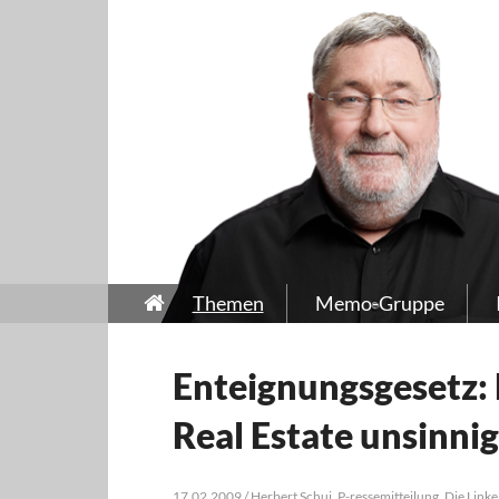
Themen
Memo-Gruppe
Enteignungsgesetz:
Real Estate unsinnig
17.02.2009 / Herbert Schui, P-ressemitteilung, Die Linke