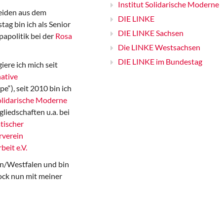
Institut Solidarische Moderne
iden aus dem
DIE LINKE
ag bin ich als Senior
DIE LINKE Sachsen
papolitik bei der
Rosa
Die LINKE Westsachsen
DIE LINKE im Bundestag
iere ich mich seit
ative
“), seit 2010 bin ich
Solidarische Moderne
gliedschaften u.a. bei
tischer
rverein
beit e.V.
n/Westfalen und bin
ock nun mit meiner