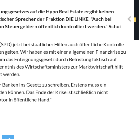
Solidarisches EUropa -
Mosaiklinke Perspektiven
ngsgesetzes auf die Hypo Real Estate ergibt keinen
itischer Sprecher der Fraktion DIE LINKE. "Auch bei
Steuergeldern öffentlich kontrolliert werden." Schui
SPD) jetzt bei staatlicher Hilfen auch öffentliche Kontrolle
ken gelten. Wir haben es mit einer allgemeinen Finanzkrise zu
arum das Enteignungsgesetz durch Befristung faktisch auf
nntnis des Wirtschaftsministers zur Marktwirtschaft hilft
lt werden.
er Banken ins Gesetz zu schreiben. Erstens muss ein
en können. Das Ende der Krise ist schließlich nicht
or in öffentliche Hand."