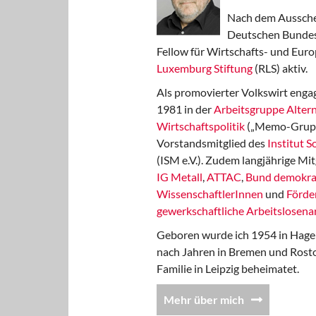
Nach dem Aussche
Deutschen Bundest
Fellow für Wirtschafts- und Euro
Luxemburg Stiftung
(RLS) aktiv.
Als promovierter Volkswirt engag
1981 in der
Arbeitsgruppe Altern
Wirtschaftspolitik
(„Memo-Gruppe
Vorstandsmitglied des
Institut 
(ISM e.V.). Zudem langjährige Mit
IG Metall
,
ATTAC
,
Bund demokra
WissenschaftlerInnen
und
Förde
gewerkschaftliche Arbeitslosenar
Geboren wurde ich 1954 in Hage
nach Jahren in Bremen und Rost
Familie in Leipzig beheimatet.
Mehr über mich