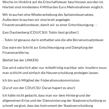
Woche im Hinblick auf die Erbschaftsteuer beschlossen worden ist.
Hierbei sind mindestens 4 Milliarden Euro Mehreinahmen möglich.
Wir brauchen eine Wiederanhebung des Spitzensteuersatzes.
Außerdem brauchen wir eine breit angelegte
Finanztransaktionsteuer, damit wir zu einer Entschleunigung ‑ ‑
(Leo Dautzenberg (CDU/CSU): Tobin lässt grüßen!)
‑ Tobin ist genauso darin enthalten wie die alte Börsenumsatzsteuer.
Das wäre ein Schritt zur Entschleunigung und Dämpfung der
Finanzmarktkrise.
(Beifall bei der LINKEN)
Das wird natürlich aber nur mittelfristig machbar sein. Insofern muss
man schlicht und einfach die Neuverschuldung ansteigen lassen.
Ich bin auch Mitglied der Föderalismuskommission.
(Zuruf von der CDU/CSU: Daran hapert es also!)
Ich hätte nicht gedacht, dass man vor dem Hintergrund der
allgemeinen Krise und der Dämonisierung der Staatsverschuldung so
schnell vergisst, dass das Instrument der Staatsverschuldung