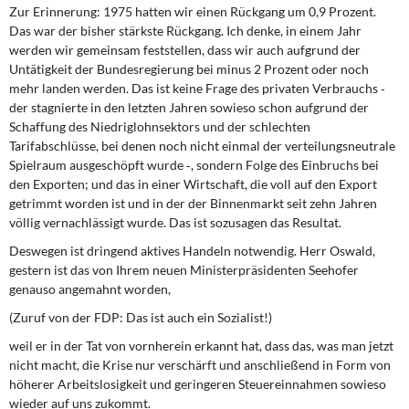
DIE LINKE
Zur Erinnerung: 1975 hatten wir einen Rückgang um 0,9 Prozent.
Das war der bisher stärkste Rückgang. Ich denke, in einem Jahr
werden wir gemeinsam feststellen, dass wir auch aufgrund der
Weitere Themen
Untätigkeit der Bundesregierung bei minus 2 Prozent oder noch
mehr landen werden. Das ist keine Frage des privaten Verbrauchs ‑
Memo-Gruppe
der stagnierte in den letzten Jahren sowieso schon aufgrund der
Schaffung des Niedriglohnsektors und der schlechten
Institut Solidarische Moderne
Tarifabschlüsse, bei denen noch nicht einmal der verteilungsneutrale
Spielraum ausgeschöpft wurde ‑, sondern Folge des Einbruchs bei
Rosa-Luxemburg-Stiftung
den Exporten; und das in einer Wirtschaft, die voll auf den Export
getrimmt worden ist und in der der Binnenmarkt seit zehn Jahren
völlig vernachlässigt wurde. Das ist sozusagen das Resultat.
Über mich
Deswegen ist dringend aktives Handeln notwendig. Herr Oswald,
gestern ist das von Ihrem neuen Ministerpräsidenten Seehofer
Kontakt
genauso angemahnt worden,
(Zuruf von der FDP: Das ist auch ein Sozialist!)
weil er in der Tat von vornherein erkannt hat, dass das, was man jetzt
nicht macht, die Krise nur verschärft und anschließend in Form von
höherer Arbeitslosigkeit und geringeren Steuereinnahmen sowieso
wieder auf uns zukommt.