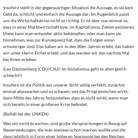
Insofern stellt in der gegenwärtigen Situation die Aussage, es sei kein
Geld da, schlicht und einfach die Aussage dar: Im Augenblick passt
uns die Wirtschaftskrise nicht so richtig. Es ist aber nun einmal so,
dass in einer Marktwirtschaft bzw. im Kapitalismus Zyklen existieren.
Diese kann man entweder aktiv bekämpfen, oder man kann sie
hinnehmen, was zur Konsequenz hat, dass die Folgen umso
schwieriger sind. Das haben wir in den 80er‑Jahren erlebt, das haben
wir unter Herrn Eichel erlebt, und das werden wir das nächste Mal
bei Ihnen erleben.
(Leo Dautzenberg (CDU/CSU): Im Sozialismus geht es allen gleich
schlecht!)
Insofern ist die Politik aus unserer Sicht völlig verfehlt, zunächst
einmal abzuwarten und zu schauen, wie das Progrämmchen wirkt,
dann Mitte des Jahres festzustellen, dass es nicht wirkt, wenn man
sich bereits in einer größeren Krise befindet.
(Beifall bei der LINKEN)
Was wir nicht brauchen, sind große Versprechungen in Bezug auf
Steuersenkungen, die man sowieso schon machen wollte und die
dann letztlich in Form einer höheren Sparquote bei den Reichen