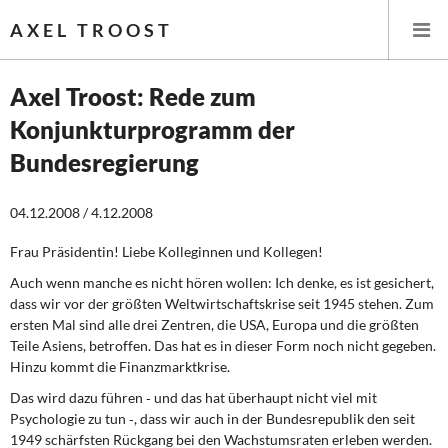
AXEL TROOST
Axel Troost: Rede zum
Konjunkturprogramm der
Startseite
Bundesregierung
Themen
04.12.2008 / 4.12.2008
Leitlinien linker Wirtschafts- und Finanzpolitik
Frau Präsidentin! Liebe Kolleginnen und Kollegen!
Wirtschaftspolitik
Auch wenn manche es nicht hören wollen: Ich denke, es ist gesichert,
dass wir vor der größten Weltwirtschaftskrise seit 1945 stehen. Zum
Steuer- und Finanzpolitik
ersten Mal sind alle drei Zentren, die USA, Europa und die größten
Teile Asiens, betroffen. Das hat es in dieser Form noch nicht gegeben.
Hinzu kommt die Finanzmarktkrise.
Öffentliche Infrastruktur und Daseinsvorsorge
Das wird dazu führen ‑ und das hat überhaupt nicht viel mit
Eurokrise und Griechenland
Psychologie zu tun ‑, dass wir auch in der Bundesrepublik den seit
1949 schärfsten Rückgang bei den Wachstumsraten erleben werden.