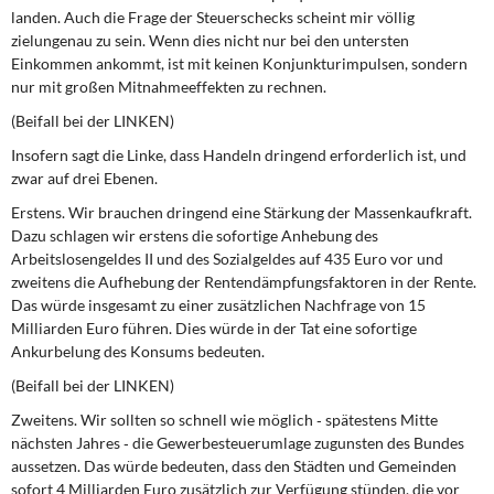
landen. Auch die Frage der Steuerschecks scheint mir völlig
zielungenau zu sein. Wenn dies nicht nur bei den untersten
Einkommen ankommt, ist mit keinen Konjunkturimpulsen, sondern
nur mit großen Mitnahmeeffekten zu rechnen.
(Beifall bei der LINKEN)
Insofern sagt die Linke, dass Handeln dringend erforderlich ist, und
zwar auf drei Ebenen.
Erstens. Wir brauchen dringend eine Stärkung der Massenkaufkraft.
Dazu schlagen wir erstens die sofortige Anhebung des
Arbeitslosengeldes II und des Sozialgeldes auf 435 Euro vor und
zweitens die Aufhebung der Rentendämpfungsfaktoren in der Rente.
Das würde insgesamt zu einer zusätzlichen Nachfrage von 15
Milliarden Euro führen. Dies würde in der Tat eine sofortige
Ankurbelung des Konsums bedeuten.
(Beifall bei der LINKEN)
Zweitens. Wir sollten so schnell wie möglich ‑ spätestens Mitte
nächsten Jahres ‑ die Gewerbesteuerumlage zugunsten des Bundes
aussetzen. Das würde bedeuten, dass den Städten und Gemeinden
sofort 4 Milliarden Euro zusätzlich zur Verfügung stünden, die vor