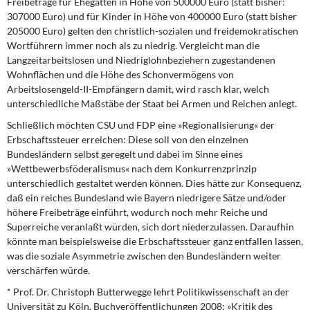
Freibeträge für Ehegatten in Höhe von 500000 Euro (statt bisher:
307000 Euro) und für Kinder in Höhe von 400000 Euro (statt bisher
205000 Euro) gelten den christlich-sozialen und freidemokratischen
Wortführern immer noch als zu niedrig. Vergleicht man die
Langzeitarbeitslosen und Niedriglohnbeziehern zugestandenen
Wohnflächen und die Höhe des Schonvermögens von
Arbeitslosengeld-II-Empfängern damit, wird rasch klar, welch
unterschiedliche Maßstäbe der Staat bei Armen und Reichen anlegt.
Schließlich möchten CSU und FDP eine »Regionalisierung« der
Erbschaftssteuer erreichen: Diese soll von den einzelnen
Bundesländern selbst geregelt und dabei im Sinne eines
»Wettbewerbsföderalismus« nach dem Konkurrenzprinzip
unterschiedlich gestaltet werden können. Dies hätte zur Konsequenz,
daß ein reiches Bundesland wie Bayern niedrigere Sätze und/oder
höhere Freibeträge einführt, wodurch noch mehr Reiche und
Superreiche veranlaßt würden, sich dort niederzulassen. Daraufhin
könnte man beispielsweise die Erbschaftssteuer ganz entfallen lassen,
was die soziale Asymmetrie zwischen den Bundesländern weiter
verschärfen würde.
* Prof. Dr. Christoph Butterwegge lehrt Politikwissenschaft an der
Universität zu Köln. Buchveröffentlichungen 2008: »Kritik des