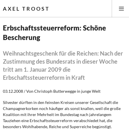
AXEL TROOST
Erbschaftssteuerreform: Schöne
Bescherung
Startseite
Themen
Weihnachtsgeschenk für die Reichen: Nach der
Zustimmung des Bundesrats in dieser Woche
Leitlinien linker Wirtschafts- und Finanzpolitik
tritt am 1. Januar 2009 die
Erbschaftssteuerreform in Kraft
Wirtschaftspolitik
03.12.2008 / Von Christoph Butterwegge in junge Welt
Steuer- und Finanzpolitik
Silvester dürften in den feinsten Kreisen unserer Gesellschaft die
Öffentliche Infrastruktur und Daseinsvorsorge
Champagnerkorken noch häufiger als sonst knallen, weil die große
Koalition mit ihrer Mehrheit im Bundestag nach jahrelangem
Eurokrise und Griechenland
Tauziehen eine Erbschaftssteuerreform verabschiedet hat, die
besonders Wohlhabende, Reiche und Superreiche begünstigt.