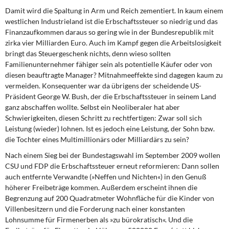
Damit wird die Spaltung in Arm und Reich zementiert. In kaum einem
westlichen Industrieland ist die Erbschaftssteuer so niedrig und das
Finanzaufkommen daraus so gering wie in der Bundesrepublik mit
zirka vier Milliarden Euro. Auch im Kampf gegen die Arbeitslosigkeit
bringt das Steuergeschenk nichts, denn wieso sollten
Familienunternehmer fähiger sein als potentielle Käufer oder von
diesen beauftragte Manager? Mitnahmeeffekte sind dagegen kaum zu
vermeiden. Konsequenter war da übrigens der scheidende US-
Präsident ­George W. Bush, der die Erbschaftssteuer in seinem Land
ganz abschaffen wollte. Selbst ein Neoliberaler hat aber
Schwierigkeiten, diesen Schritt zu rechtfertigen: Zwar soll sich
Leistung (wieder) lohnen. Ist es jedoch eine Leistung, der Sohn bzw.
die Tochter eines Multimillionärs oder Milliardärs zu sein?
Nach einem Sieg bei der Bundestagswahl im September 2009 wollen
CSU und FDP die Erbschaftssteuer erneut reformieren: Dann sollen
auch entfernte Verwandte (»Neffen und Nichten«) in den Genuß
höherer Freibeträge kommen. Außerdem erscheint ihnen die
Begrenzung auf 200 Quadratmeter Wohnfläche für die Kinder von
Villenbesitzern und die Forderung nach einer konstanten
Lohnsumme für Firmenerben als »zu bürokratisch«. Und die