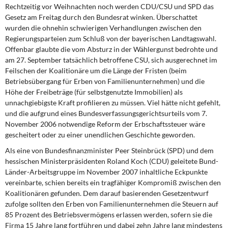
DIE LINKE
Rechtzeitig vor Weihnachten noch werden CDU/CSU und SPD das
Gesetz am Freitag durch den Bundesrat winken. Überschattet
wurden die ohnehin schwierigen Verhandlungen zwischen den
Weitere Themen
Regierungsparteien zum Schluß von der bayerischen Landtagswahl.
Offenbar glaubte die vom Absturz in der Wählergunst bedrohte und
Memo-Gruppe
am 27. September tatsächlich betroffene CSU, sich ausgerechnet im
Feilschen der Koalitionäre um die Länge der Fristen (beim
Institut Solidarische Moderne
Betriebsübergang für Erben von Familienunternehmen) und die
Höhe der Freibeträge (für selbstgenutzte Immobilien) als
Rosa-Luxemburg-Stiftung
unnachgiebigste Kraft profilieren zu müssen. Viel hätte nicht gefehlt,
und die aufgrund eines Bundesverfassungsgerichtsurteils vom 7.
November 2006 notwendige Reform der Erbschaftssteuer wäre
Über mich
gescheitert oder zu einer unendlichen Geschichte geworden.
Als eine von Bundesfinanzminister Peer Steinbrück (SPD) und dem
Kontakt
hessischen Ministerpräsidenten Roland Koch (CDU) geleitete Bund-
Länder-Arbeitsgruppe im November 2007 inhaltliche Eckpunkte
vereinbarte, schien bereits ein tragfähiger Kompromiß zwischen den
Koalitionären gefunden. Dem darauf basierenden Gesetzentwurf
zufolge sollten den Erben von Familienunternehmen die Steuern auf
85 Prozent des Betriebsvermögens erlassen werden, sofern sie die
Firma 15 Jahre lang fortführen und dabei zehn Jahre lang mindestens