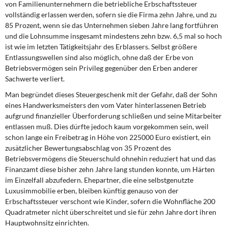
von Familienunternehmern die betriebliche Erbschaftssteuer
vollständig erlassen werden, sofern sie die Firma zehn Jahre, und zu
85 Prozent, wenn sie das Unternehmen sieben Jahre lang fortführen
und die Lohnsumme insgesamt mindestens zehn bzw. 6,5 mal so hoch
ist wie im letzten Tätigkeitsjahr des Erblassers. Selbst größere
Entlassungswellen sind also möglich, ohne daß der Erbe von
Betriebsvermögen sein Privileg gegenüber den Erben anderer
Sachwerte verliert.
Man begründet dieses Steuergeschenk mit der Gefahr, daß der Sohn
eines Handwerksmeisters den vom Vater hinterlassenen Betrieb
aufgrund finanzieller Überforderung schließen und seine Mitarbeiter
entlassen muß. Dies dürfte jedoch kaum vorgekommen sein, weil
schon lange ein Freibetrag in Höhe von 225000 Euro existiert, ein
zusätzlicher Bewertungsabschlag von 35 Prozent des
Betriebsvermögens die Steuerschuld ohnehin reduziert hat und das
Finanzamt diese bisher zehn Jahre lang stunden konnte, um Härten
im Einzelfall abzufedern. Ehepartner, die eine selbstgenutzte
Luxusimmobilie erben, bleiben künftig genauso von der
Erbschaftssteuer verschont wie Kinder, sofern die Wohnfläche 200
Quadratmeter nicht überschreitet und sie für zehn Jahre dort ihren
Hauptwohnsitz einrichten.