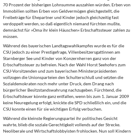
70 Prozent der bisherigen Lohnsumme auszahlen würden. Erben von
Immobilien sollten Erben von Geldvermögen gleichgestellt, die
Freibeträge für Ehepartner und Kinder jedoch gleichzeitig fast
verdoppelt werden, so daß eigentlich niemand fürchten mußte,
demnächst für »Oma ihr klein Häuschen« Erbschaftssteuer zahlen zu
müssen.
Während des bayerischen Landtagswahlkampfes wurde es für die
CSU jedoch zu einer Prestigefrage, Villenbesitzersgattinnen am
Starnberger See und Kinder von Konzernherren ganz von der
Erbschaftssteuer zu befreien. Nach der Wahl Horst Seehofers zum
CSU-Vorsitzenden und zum bayerischen Ministerpräsidenten
vollzogen die Unionsparteien den Schulterschluß und setzten die
Sozialdemokraten noch mehr unter Druck, dem Drang nach
bürgerlicher Besitzstandswahrung nachzugeben. Fürchtend, die
Erbschaftsteuer könnte ganz entfallen, wenn bis zum 1. Januar 2009
keine Neuregelung erfolgt, knickte die SPD schließlich ein, und die
CSU konnte einen für sie wichtigen Erfolg verbuchen.
Während die kleinste Regierungspartei ihr politisches Gesicht
wahrte, blieb die soziale Gerechtigkeit vollends auf der Strecke.
Neoliberale und Wirtschaftslobbyisten frohlocken. Nun soll Kindern