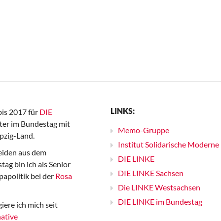
LINKS:
bis 2017 für
DIE
er im Bundestag mit
Memo-Gruppe
pzig-Land.
Institut Solidarische Moderne
iden aus dem
DIE LINKE
ag bin ich als Senior
DIE LINKE Sachsen
papolitik bei der
Rosa
Die LINKE Westsachsen
DIE LINKE im Bundestag
iere ich mich seit
ative