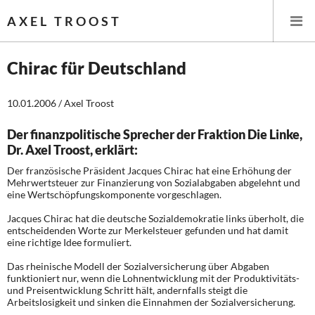
AXEL TROOST
Chirac für Deutschland
Startseite
10.01.2006 / Axel Troost
Themen
Der finanzpolitische Sprecher der Fraktion Die Linke,
Dr. Axel Troost, erklärt:
Memo-Gruppe
Der französische Präsident Jacques Chirac hat eine Erhöhung der
Mehrwertsteuer zur Finanzierung von Sozialabgaben abgelehnt und
eine Wertschöpfungskomponente vorgeschlagen.
Institut Solidarische Moderne
Jacques Chirac hat die deutsche Sozialdemokratie links überholt, die
entscheidenden Worte zur Merkelsteuer gefunden und hat damit
Rosa-Luxemburg-Stiftung
eine richtige Idee formuliert.
Das rheinische Modell der Sozialversicherung über Abgaben
Über mich
funktioniert nur, wenn die Lohnentwicklung mit der Produktivitäts-
und Preisentwicklung Schritt hält, andernfalls steigt die
Kontakt
Arbeitslosigkeit und sinken die Einnahmen der Sozialversicherung.