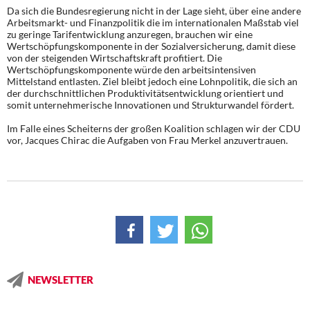
Da sich die Bundesregierung nicht in der Lage sieht, über eine andere
Arbeitsmarkt- und Finanzpolitik die im internationalen Maßstab viel
zu geringe Tarifentwicklung anzuregen, brauchen wir eine
Wertschöpfungskomponente in der Sozialversicherung, damit diese
von der steigenden Wirtschaftskraft profitiert. Die
Wertschöpfungskomponente würde den arbeitsintensiven
Mittelstand entlasten. Ziel bleibt jedoch eine Lohnpolitik, die sich an
der durchschnittlichen Produktivitätsentwicklung orientiert und
somit unternehmerische Innovationen und Strukturwandel fördert.
Im Falle eines Scheiterns der großen Koalition schlagen wir der CDU
vor, Jacques Chirac die Aufgaben von Frau Merkel anzuvertrauen.
NEWSLETTER