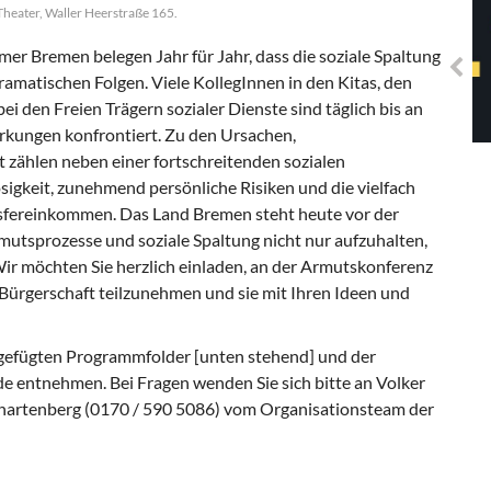
Solidarisches EUropa -
Theater, Waller Heerstraße 165.
Mosaiklinke Perspektiven
r Bremen belegen Jahr für Jahr, dass die soziale Spaltung
matischen Folgen. Viele KollegInnen in den Kitas, den
ei den Freien Trägern sozialer Dienste sind täglich bis an
kungen konfrontiert. Zu den Ursachen,
zählen neben einer fortschreitenden sozialen
sigkeit, zunehmend persönliche Risiken und die vielfach
sfereinkommen. Das Land Bremen steht heute vor der
rmutsprozesse und soziale Spaltung nicht nur aufzuhalten,
ir möchten Sie herzlich einladen, an der Armutskonferenz
Bürgerschaft teilzunehmen und sie mit Ihren Ideen und
gefügten Programmfolder [unten stehend] und der
entnehmen. Bei Fragen wenden Sie sich bitte an Volker
chartenberg (0170 / 590 5086) vom Organisationsteam der