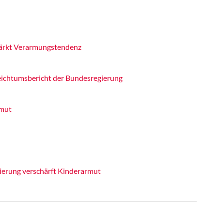
tärkt Verarmungstendenz
eichtumsbericht der Bundesregierung
rmut
ierung verschärft Kinderarmut