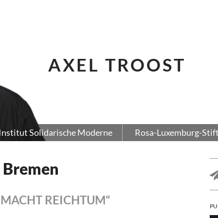
AXEL TROOST
Institut Solidarische Moderne
Rosa-Luxemburg-Stif
n Bremen
T MACHT REICHTUM“
PU