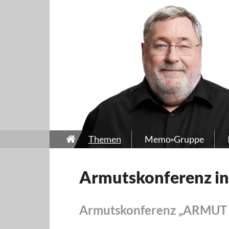
Themen
Memo-Gruppe
Armutskonferenz i
Armutskonferenz „ARMU