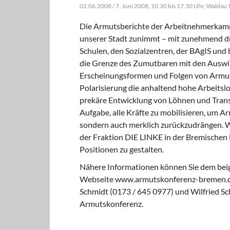
02.06.2008 / 7. Juni 2008, 10.30 bis 17.30 Uhr, Waldau 
Die Armutsberichte der Arbeitnehmerkamme
unserer Stadt zunimmt – mit zunehmend dra
Schulen, den Sozialzentren, der BAgIS und b
die Grenze des Zumutbaren mit den Auswir
Erscheinungsformen und Folgen von Armut 
Polarisierung die anhaltend hohe Arbeitslo
prekäre Entwicklung von Löhnen und Tran
Aufgabe, alle Kräfte zu mobilisieren, um A
sondern auch merklich zurückzudrängen. W
der Fraktion DIE LINKE in der Bremischen 
Positionen zu gestalten.
Nähere Informationen können Sie dem bei
Webseite www.armutskonferenz-bremen.de 
Schmidt (0173 / 645 0977) und Wilfried S
Armutskonferenz.