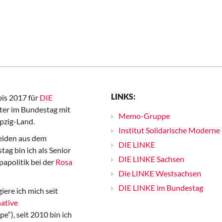
LINKS:
bis 2017 für
DIE
er im Bundestag mit
Memo-Gruppe
pzig-Land.
Institut Solidarische Moderne
iden aus dem
DIE LINKE
ag bin ich als Senior
DIE LINKE Sachsen
papolitik bei der
Rosa
Die LINKE Westsachsen
DIE LINKE im Bundestag
iere ich mich seit
ative
“), seit 2010 bin ich