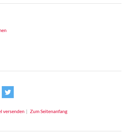
men
el versenden
Zum Seitenanfang