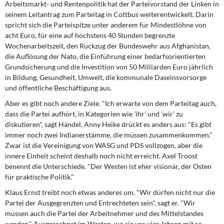
Arbeitsmarkt- und Rentenpolitik hat der Parteivorstand der Linken in
seinem Leitantrag zum Parteitag in Cottbus weiterentwickelt. Darin
spricht sich die Parteispitze unter anderem für Mindestlöhne von
acht Euro, für eine auf höchstens 40 Stunden begrenzte
Wochenarbeitszeit, den Rückzug der Bundeswehr aus Afghanistan,
die Auflösung der Nato, die Einführung einer bedarfsorientierten
Grundsicherung und die Investition von 50 Milliarden Euro jährlich
in Bildung, Gesundheit, Umwelt, die kommunale Daseinsvorsorge
und öffentliche Beschäftigung aus.
Aber es gibt noch andere Ziele. "Ich erwarte von dem Parteitag auch,
dass die Partei aufhört, in Kategorien wie 'ihr' und 'wir' zu
diskutieren", sagt Händel. Anny Heike drückt es anders aus: "Es gibt
immer noch zwei Indianerstämme, die müssen zusammenkommen."
Zwar ist die Vereinigung von WASG und PDS vollzogen, aber die
innere Einheit scheint deshalb noch nicht erreicht. Axel Troost
benennt die Unterschiede. "Der Westen ist eher visionär, der Osten
für praktische Politik."
Klaus Ernst treibt noch etwas anderes um. "Wir dürfen nicht nur die
Partei der Ausgegrenzten und Entrechteten sein", sagt er. "Wir
müssen auch die Partei der Arbeitnehmer und des Mittelstandes
werden." Ausgerechnet im Westen, wo sie vor vier Jahren mit so