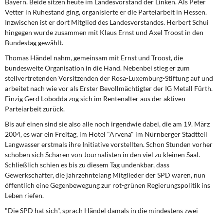
Bayern. Beide sitzen heute im Landesvorstand der Linken. Als Peter
Vetter in Ruhestand ging, organisierte er die Parteiarbeit in Hessen.
Inzwischen ist er dort Mitglied des Landesvorstandes. Herbert Schui
hingegen wurde zusammen mit Klaus Ernst und Axel Troost in den
Bundestag gewählt.
Thomas Händel nahm, gemeinsam mit Ernst und Troost, die
bundesweite Organisation in die Hand. Nebenbei stieg er zum
stellvertretenden Vorsitzenden der Rosa-Luxemburg-Stiftung auf und
arbeitet nach wie vor als Erster Bevollmächtigter der IG Metall Fürth.
Einzig Gerd Lobodda zog sich im Rentenalter aus der aktiven
Parteiarbeit zurück.
Bis auf einen sind sie also alle noch irgendwie dabei, die am 19. März
2004, es war ein Freitag, im Hotel "Arvena" im Nürnberger Stadtteil
Langwasser erstmals ihre Initiative vorstellten. Schon Stunden vorher
schoben sich Scharen von Journalisten in den viel zu kleinen Saal.
Schließlich schien es bis zu diesem Tag undenkbar, dass
Gewerkschafter, die jahrzehntelang Mitglieder der SPD waren, nun
öffentlich eine Gegenbewegung zur rot-grünen Regierungspolitik ins
Leben riefen.
"Die SPD hat sich", sprach Händel damals in die mindestens zwei