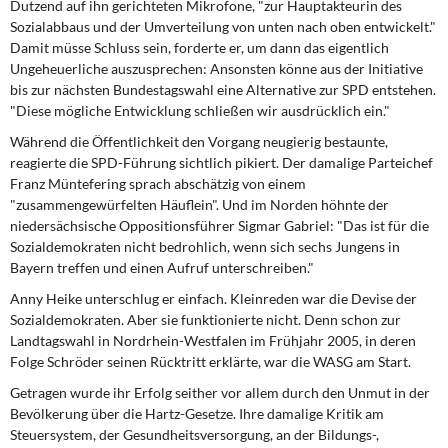
Dutzend auf ihn gerichteten Mikrofone, "zur Hauptakteurin des
Sozialabbaus und der Umverteilung von unten nach oben entwickelt."
Damit müsse Schluss sein, forderte er, um dann das eigentlich
Ungeheuerliche auszusprechen: Ansonsten könne aus der Initiative
bis zur nächsten Bundestagswahl eine Alternative zur SPD entstehen.
"Diese mögliche Entwicklung schließen wir ausdrücklich ein."
Während die Öffentlichkeit den Vorgang neugierig bestaunte,
reagierte die SPD-Führung sichtlich pikiert. Der damalige Parteichef
Franz Müntefering sprach abschätzig von einem
"zusammengewürfelten Häuflein". Und im Norden höhnte der
niedersächsische Oppositionsführer Sigmar Gabriel: "Das ist für die
Sozialdemokraten nicht bedrohlich, wenn sich sechs Jungens in
Bayern treffen und einen Aufruf unterschreiben."
Anny Heike unterschlug er einfach. Kleinreden war die Devise der
Sozialdemokraten. Aber sie funktionierte nicht. Denn schon zur
Landtagswahl in Nordrhein-Westfalen im Frühjahr 2005, in deren
Folge Schröder seinen Rücktritt erklärte, war die WASG am Start.
Getragen wurde ihr Erfolg seither vor allem durch den Unmut in der
Bevölkerung über die Hartz-Gesetze. Ihre damalige Kritik am
Steuersystem, der Gesundheitsversorgung, an der Bildungs-,