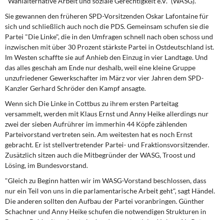
"Wahlalternative Arbeit und soziale Gerechtigkeit e.V." (WASG).
Sie gewannen den früheren SPD-Vorsitzenden Oskar Lafontaine für
sich und schließlich auch noch die PDS. Gemeinsam schufen sie die
Partei "Die Linke", die in den Umfragen schnell nach oben schoss und
inzwischen mit über 30 Prozent stärkste Partei in Ostdeutschland ist.
Im Westen schaffte sie auf Anhieb den Einzug in vier Landtage. Und
das alles geschah am Ende nur deshalb, weil eine kleine Gruppe
unzufriedener Gewerkschafter im März vor vier Jahren dem SPD-
Kanzler Gerhard Schröder den Kampf ansagte.
Wenn sich Die Linke in Cottbus zu ihrem ersten Parteitag
versammelt, werden mit Klaus Ernst und Anny Heike allerdings nur
zwei der sieben Aufrührer im immerhin 44 Köpfe zählenden
Parteivorstand vertreten sein. Am weitesten hat es noch Ernst
gebracht. Er ist stellvertretender Partei- und Fraktionsvorsitzender.
Zusätzlich sitzen auch die Mitbegründer der WASG, Troost und
Lösing, im Bundesvorstand.
"Gleich zu Beginn hatten wir im WASG-Vorstand beschlossen, dass
nur ein Teil von uns in die parlamentarische Arbeit geht", sagt Händel.
Die anderen sollten den Aufbau der Partei voranbringen. Günther
Schachner und Anny Heike schufen die notwendigen Strukturen in