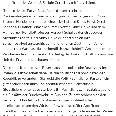
einer "Initiative Arbeit & Soziale Gerechtigkeit" angehängt.
DIE LINKE
"Mein privates Faxgerät, auf dem die unterschriebenen
Weitere Themen
Rücksendungen eingingen, ist dann ganz schnell abgeraucht", sagt
Thomas Händel, der mit den Gewerkschaftern Klaus Ernst, Gerd
Memo-Gruppe
Lobodda, Günther Schachner, Peter Vetter, Anny Heike und dem
Hamburger Politik-Professor Herbert Schui zu der Gruppe der
Aufrührer zählte. Und Anny Heike erinnert sich an ihre
Institut Solidarische Moderne
Sprachlosigkeit angesichts der "unendlichen Zustimmung": "Ich
dachte nur: Was hast du da eigentlich angerichtet?" Am kommenden
Rosa-Luxemburg-Stiftung
Wochenende auf dem ersten Parteitag der Linken in Cottbus wird sie
sich das Ergebnis anschauen können.
Über mich
Die sieben brachten von Bayern aus eine politische Bewegung ins
Rollen, die inzwischen dabei ist, die politischen Koordinaten der
Kontakt
Republik zu verändern. Sie rückt die Politik sämtlicher Parteien ein
gutes Stück nach links und beeinflusst deren Sicht auf die
Globalisierung genauso stark wie ihr Verhältnis zum Sozialstaat und
die Einsätze der Bundeswehr im Ausland. Zuerst schloss sich den
Leuten um Händel und Ernst eine Gruppe norddeutscher
Intellektueller um den Wirtschaftswissenschaftler Axel Troost und
die Attac-Frau Sabine Lösing an. Zusammen gründeten sie den Verein