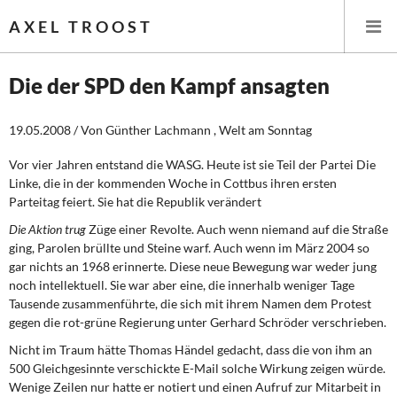
AXEL TROOST
Die der SPD den Kampf ansagten
Startseite
19.05.2008 / Von Günther Lachmann , Welt am Sonntag
Themen
Vor vier Jahren entstand die WASG. Heute ist sie Teil der Partei Die
Linke, die in der kommenden Woche in Cottbus ihren ersten
Parteitag feiert. Sie hat die Republik verändert
Leitlinien linker Wirtschafts- und Finanzpolitik
Die Aktion trug
Züge einer Revolte. Auch wenn niemand auf die Straße
Wirtschaftspolitik
ging, Parolen brüllte und Steine warf. Auch wenn im März 2004 so
gar nichts an 1968 erinnerte. Diese neue Bewegung war weder jung
noch intellektuell. Sie war aber eine, die innerhalb weniger Tage
Steuer- und Finanzpolitik
Tausende zusammenführte, die sich mit ihrem Namen dem Protest
gegen die rot-grüne Regierung unter Gerhard Schröder verschrieben.
Öffentliche Infrastruktur und Daseinsvorsorge
Nicht im Traum hätte Thomas Händel gedacht, dass die von ihm an
Eurokrise und Griechenland
500 Gleichgesinnte verschickte E-Mail solche Wirkung zeigen würde.
Wenige Zeilen nur hatte er notiert und einen Aufruf zur Mitarbeit in