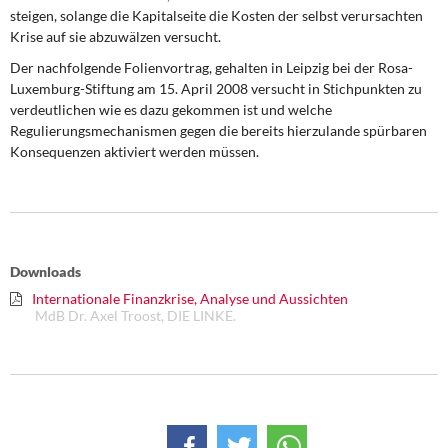
DIE LINKE
steigen, solange die Kapitalseite die Kosten der selbst verursachten
Krise auf sie abzuwälzen versucht.
Weitere Themen
Der nachfolgende Folienvortrag, gehalten in Leipzig bei der Rosa-
Luxemburg-Stiftung am 15. April 2008 versucht in Stichpunkten zu
Memo-Gruppe
verdeutlichen wie es dazu gekommen ist und welche
Regulierungsmechanismen gegen die bereits hierzulande spürbaren
Institut Solidarische Moderne
Konsequenzen aktiviert werden müssen.
Rosa-Luxemburg-Stiftung
Über mich
Downloads
Internationale Finanzkrise, Analyse und Aussichten
Kontakt
MdB Dr. Axel Troost, DIE LINKE.