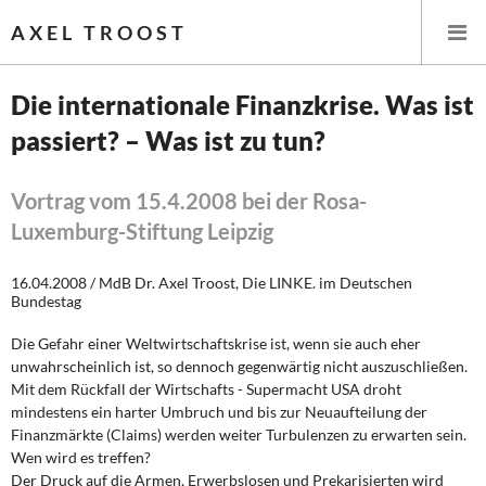
AXEL TROOST
Die internationale Finanzkrise. Was ist
passiert? – Was ist zu tun?
Startseite
Themen
Vortrag vom 15.4.2008 bei der Rosa-
Luxemburg-Stiftung Leipzig
Leitlinien linker Wirtschafts- und Finanzpolitik
16.04.2008 / MdB Dr. Axel Troost, Die LINKE. im Deutschen
Wirtschaftspolitik
Bundestag
Die Gefahr einer Weltwirtschaftskrise ist, wenn sie auch eher
Steuer- und Finanzpolitik
unwahrscheinlich ist, so dennoch gegenwärtig nicht auszuschließen.
Mit dem Rückfall der Wirtschafts - Supermacht USA droht
Öffentliche Infrastruktur und Daseinsvorsorge
mindestens ein harter Umbruch und bis zur Neuaufteilung der
Finanzmärkte (Claims) werden weiter Turbulenzen zu erwarten sein.
Eurokrise und Griechenland
Wen wird es treffen?
Der Druck auf die Armen, Erwerbslosen und Prekarisierten wird