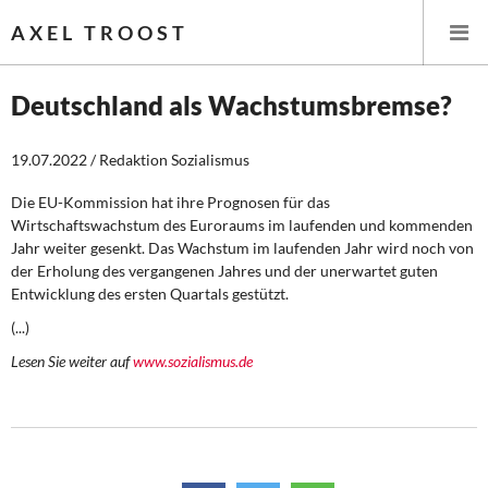
AXEL TROOST
Deutschland als Wachstumsbremse?
Startseite
19.07.2022 / Redaktion Sozialismus
Themen
Die EU-Kommission hat ihre Prognosen für das
Wirtschaftswachstum des Euroraums im laufenden und kommenden
Jahr weiter gesenkt. Das Wachstum im laufenden Jahr wird noch von
Leitlinien linker Wirtschafts- und Finanzpolitik
der Erholung des vergangenen Jahres und der unerwartet guten
Entwicklung des ersten Quartals gestützt.
Wirtschaftspolitik
(...)
Steuer- und Finanzpolitik
Lesen Sie weiter auf
www.sozialismus.de
Öffentliche Infrastruktur und Daseinsvorsorge
Eurokrise und Griechenland