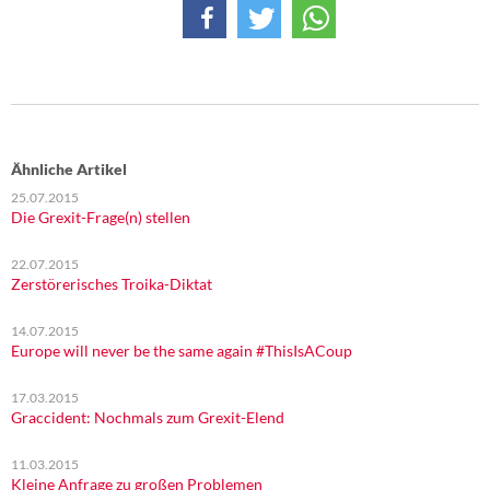
DIE LINKE
Weitere Themen
Memo-Gruppe
Institut Solidarische Moderne
Ähnliche Artikel
25.07.2015
Die Grexit-Frage(n) stellen
Rosa-Luxemburg-Stiftung
22.07.2015
Über mich
Zerstörerisches Troika-Diktat
Kontakt
14.07.2015
Europe will never be the same again #ThisIsACoup
17.03.2015
Graccident: Nochmals zum Grexit-Elend
11.03.2015
Kleine Anfrage zu großen Problemen