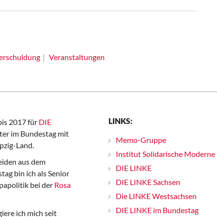
erschuldung
Veranstaltungen
LINKS:
bis 2017 für
DIE
er im Bundestag mit
Memo-Gruppe
pzig-Land.
Institut Solidarische Moderne
iden aus dem
DIE LINKE
ag bin ich als Senior
DIE LINKE Sachsen
papolitik bei der
Rosa
Die LINKE Westsachsen
DIE LINKE im Bundestag
iere ich mich seit