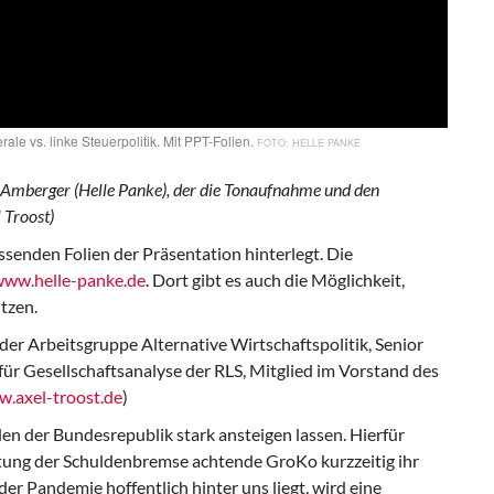
ale vs. linke Steuerpolitik. Mit PPT-Folien.
HELLE PANKE
 Amberger (Helle Panke), der die Tonaufnahme und den
 Troost)
senden Folien der Präsentation hinterlegt. Die
ww.helle-panke.de
. Dort gibt es auch die Möglichkeit,
tzen.
 der Arbeitsgruppe Alternative Wirtschaftspolitik, Senior
 für Gesellschaftsanalyse der RLS, Mitglied im Vorstand des
.axel-troost.de
)
n der Bundesrepublik stark ansteigen lassen. Hierfür
altung der Schuldenbremse achtende GroKo kurzzeitig ihr
er Pandemie hoffentlich hinter uns liegt, wird eine