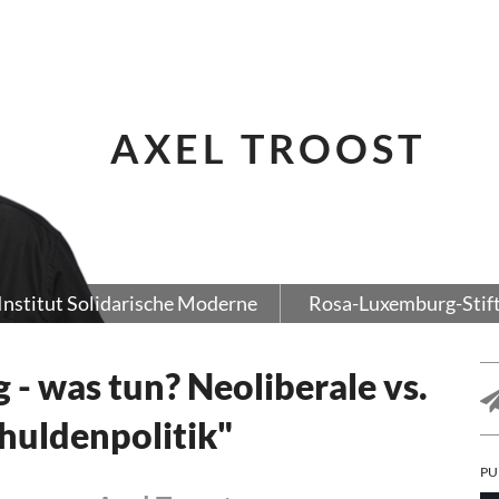
AXEL TROOST
Institut Solidarische Moderne
Rosa-Luxemburg-Stif
 - was tun? Neoliberale vs.
chuldenpolitik"
PU