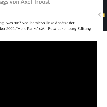
rags von Axel Troost
Solidarisches EUropa -
Mosaiklinke Perspektiven
g - was tun? Neoliberale vs. linke Ansätze der
ber 2021, "Helle Panke" e.V. – Rosa-Luxemburg-Stiftung