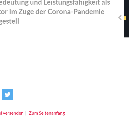
Bedeutung und Leistungsfähigkeit als
Solidarisches EUropa -
Mosaiklinke Perspektiven
sator im Zuge der Corona-Pandemie
estell
el versenden
Zum Seitenanfang