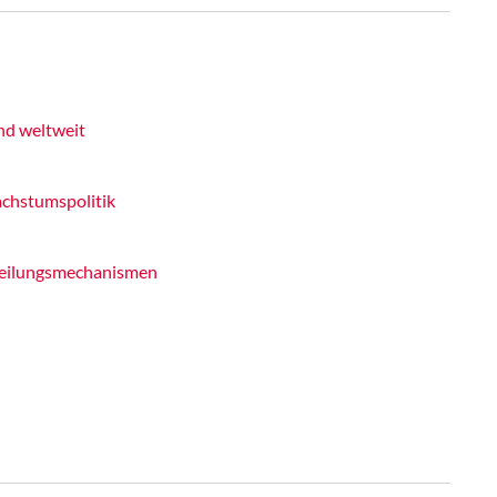
nd weltweit
achstumspolitik
erteilungsmechanismen