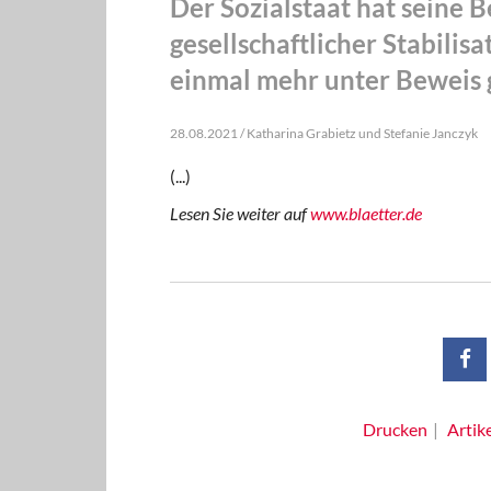
Der Sozialstaat hat seine 
gesellschaftlicher Stabili
einmal mehr unter Beweis g
28.08.2021 / Katharina Grabietz und Stefanie Janczyk
(...)
Lesen Sie weiter auf
www.blaetter.de
Drucken
Artik