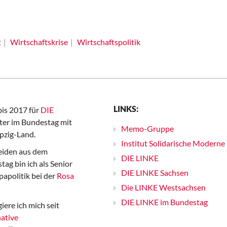
t
Wirtschaftskrise
Wirtschaftspolitik
LINKS:
bis 2017 für
DIE
er im Bundestag mit
Memo-Gruppe
pzig-Land.
Institut Solidarische Moderne
iden aus dem
DIE LINKE
ag bin ich als Senior
DIE LINKE Sachsen
papolitik bei der
Rosa
Die LINKE Westsachsen
DIE LINKE im Bundestag
iere ich mich seit
ative