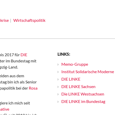
krise
Wirtschaftspolitik
LINKS:
bis 2017 für
DIE
er im Bundestag mit
Memo-Gruppe
pzig-Land.
Institut Solidarische Moderne
iden aus dem
DIE LINKE
ag bin ich als Senior
DIE LINKE Sachsen
papolitik bei der
Rosa
Die LINKE Westsachsen
DIE LINKE im Bundestag
iere ich mich seit
ative