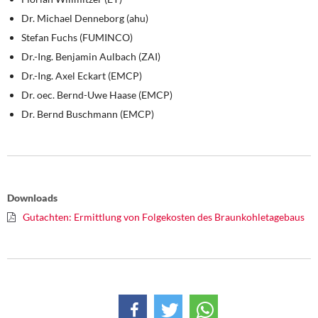
DIE LINKE
Dr. Michael Denneborg (ahu)
Stefan Fuchs (FUMINCO)
Weitere Themen
Dr.-Ing. Benjamin Aulbach (ZAI)
Memo-Gruppe
Dr.-Ing. Axel Eckart (EMCP)
Dr. oec. Bernd-Uwe Haase (EMCP)
Institut Solidarische Moderne
Dr. Bernd Buschmann (EMCP)
Rosa-Luxemburg-Stiftung
Über mich
Downloads
Kontakt
Gutachten: Ermittlung von Folgekosten des Braunkohletagebaus