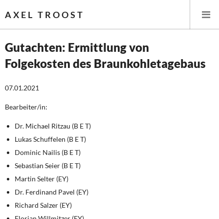
AXEL TROOST
Gutachten: Ermittlung von
Folgekosten des Braunkohletagebaus
Startseite
07.01.2021
Themen
Bearbeiter/in:
Leitlinien linker Wirtschafts- und Finanzpolitik
Dr. Michael Ritzau (B E T)
Wirtschaftspolitik
Lukas Schuffelen (B E T)
Dominic Nailis (B E T)
Steuer- und Finanzpolitik
Sebastian Seier (B E T)
Martin Selter (EY)
Öffentliche Infrastruktur und Daseinsvorsorge
Dr. Ferdinand Pavel (EY)
Eurokrise und Griechenland
Richard Salzer (EY)
Florian Willmitzer (EY)