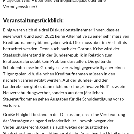
Frage des Wie? – über eine Vermögensabgabe oder eine
Vermögenssteuer?
Veranstaltungsrückblick:
Einig waren sich alle drei Diskussionsteilnehmer*innen, dass es
gegenwärtig und auch 2021 keine Alternative zu einer sehr massiven
Kreditaufnahme gibt und geben wird. Dies muss aber im Verhältnis
betrachtet werden: Denn auch nach der Corona-Krise wird der
Staatsschuldenstand in der Bundesrepublik in Relation zum
Bruttosozialprodukt kein Problem darstellen. Die geltende
Schuldenbremse im Grundgesetz erzwingt gegenwärtig aber einen
Tilgungsplan, d.h. die hohen Kreditaufnahmen müssen in den
nächsten Jahren getilgt werden. Auf der Bundes- und den
Länderebenen gibt es dann nicht nur eine „Schwarze Null“ bzw. ein
Neuverschuldungsverbot, sondern aus dem jährlichen
Steueraufkommen gehen Ausgaben für die Schuldentilgung vorab
verloren.
Große Einigkeit bestand in der Diskussion, dass eine Versteuerung
der Vermögen dringend erforderlich ist – sowohl wegen der
Verteilungsgerechtigkeit als auch wegen der zusätzlichen
Staatseinnahmen für wichtige zusätzliche Ausgaben. Im Detail gab es