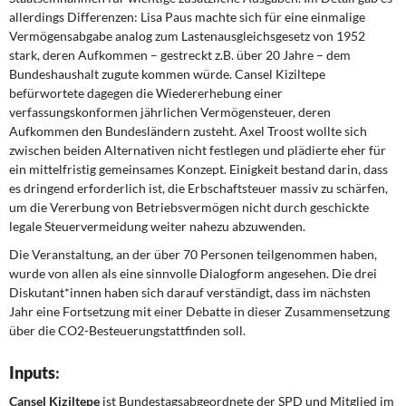
allerdings Differenzen: Lisa Paus machte sich für eine einmalige
Vermögensabgabe analog zum Lastenausgleichsgesetz von 1952
stark, deren Aufkommen – gestreckt z.B. über 20 Jahre – dem
Bundeshaushalt zugute kommen würde. Cansel Kiziltepe
befürwortete dagegen die Wiedererhebung einer
verfassungskonformen jährlichen Vermögensteuer, deren
Aufkommen den Bundesländern zusteht. Axel Troost wollte sich
zwischen beiden Alternativen nicht festlegen und plädierte eher für
ein mittelfristig gemeinsames Konzept. Einigkeit bestand darin, dass
es dringend erforderlich ist, die Erbschaftsteuer massiv zu schärfen,
um die Vererbung von Betriebsvermögen nicht durch geschickte
legale Steuervermeidung weiter nahezu abzuwenden.
Die Veranstaltung, an der über 70 Personen teilgenommen haben,
wurde von allen als eine sinnvolle Dialogform angesehen. Die drei
Diskutant*innen haben sich darauf verständigt, dass im nächsten
Jahr eine Fortsetzung mit einer Debatte in dieser Zusammensetzung
über die CO2-Besteuerungstattfinden soll.
Inputs
:
Cansel Kiziltepe
ist Bundestagsabgeordnete der SPD und Mitglied im