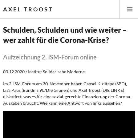
AXEL TROOST
Schulden, Schulden und wie weiter –
wer zahlt für die Corona-Krise?
Startseite
Themen
Aufzeichnung 2. ISM-Forum online
Memo-Gruppe
03.12.2020 / Institut Solidarische Moderne
Im 2. ISM-Forum am 30. November haben Cansel Kiziltepe (SPD),
Institut Solidarische Moderne
Lisa Paus (Bündnis 90/Die Grünen) und Axel Troost (DIE LINKE)
diskutiert, was es für eine sozial-gerechte Finanzierung der Corona-
Rosa-Luxemburg-Stiftung
Ausgaben braucht. Wie kann eine Antwort von links aussehen?
Über mich
Kontakt