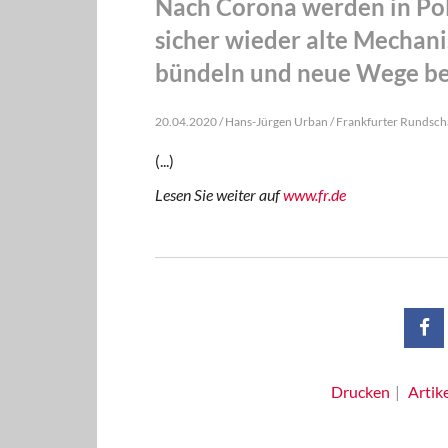
Nach Corona werden in Poli
sicher wieder alte Mechani
bündeln und neue Wege be
20.04.2020 / Hans-Jürgen Urban / Frankfurter Rundsc
(...)
Lesen Sie weiter auf
www.fr.de
Drucken
Artik