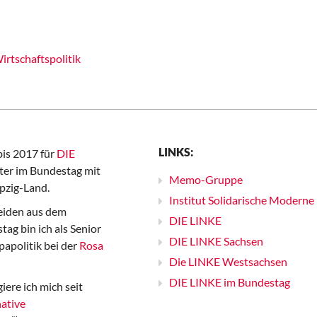
irtschaftspolitik
LINKS:
bis 2017 für
DIE
er im Bundestag mit
Memo-Gruppe
pzig-Land.
Institut Solidarische Moderne
iden aus dem
DIE LINKE
ag bin ich als Senior
DIE LINKE Sachsen
papolitik bei der
Rosa
Die LINKE Westsachsen
DIE LINKE im Bundestag
iere ich mich seit
ative