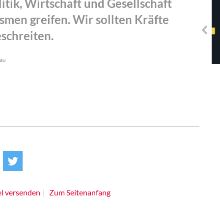
tik, Wirtschaft und Gesellschaft
Solidarisches EUropa -
Mosaiklinke Perspektiven
smen greifen. Wir sollten Kräfte
schreiten.
hau
el versenden
Zum Seitenanfang