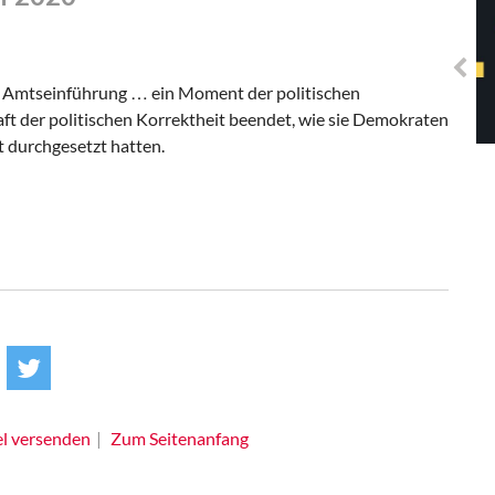
Solidarisches EUropa -
Mosaiklinke Perspektiven
s Amtseinführung … ein Moment der politischen
aft der politischen Korrektheit beendet, wie sie Demokraten
t durchgesetzt hatten.
el versenden
Zum Seitenanfang