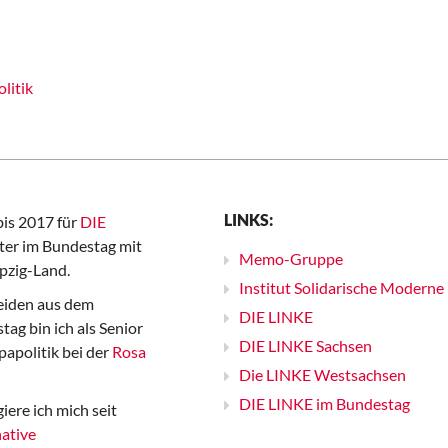
litik
LINKS:
bis 2017 für
DIE
er im Bundestag mit
Memo-Gruppe
pzig-Land.
Institut Solidarische Moderne
iden aus dem
DIE LINKE
ag bin ich als Senior
DIE LINKE Sachsen
papolitik bei der
Rosa
Die LINKE Westsachsen
DIE LINKE im Bundestag
iere ich mich seit
ative