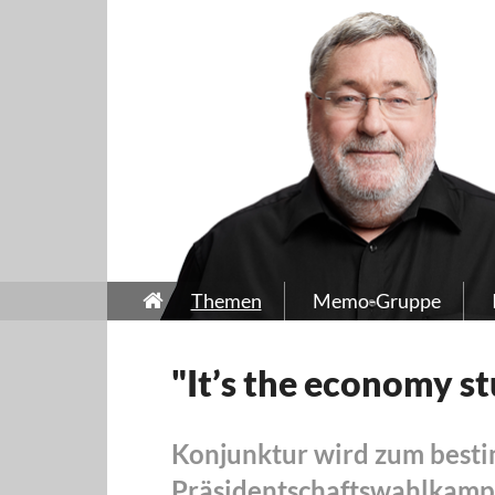
Themen
Memo-Gruppe
"It’s the economy s
Konjunktur wird zum best
Präsidentschaftswahlkamp