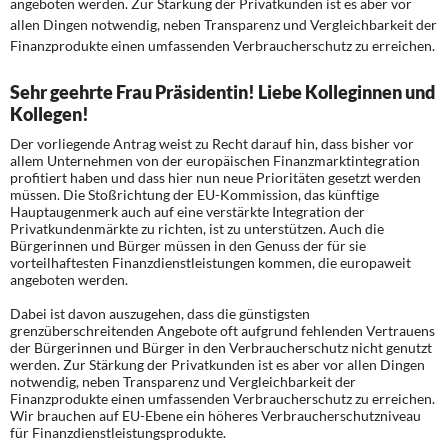
angeboten werden. Zur Stärkung der Privatkunden ist es aber vor
DIE LINKE
allen Dingen notwendig, neben Transparenz und Vergleichbarkeit der
Finanzprodukte einen umfassenden Verbraucherschutz zu erreichen.
Weitere Themen
Sehr geehrte Frau Präsidentin! Liebe Kolleginnen und
Memo-Gruppe
Kollegen!
Der vorliegende Antrag weist zu Recht darauf hin, dass bisher vor
Institut Solidarische Moderne
allem Unternehmen von der europäischen Finanzmarktintegration
profitiert haben und dass hier nun neue Prioritäten gesetzt werden
müssen. Die Stoßrichtung der EU-Kommission, das künftige
Rosa-Luxemburg-Stiftung
Hauptaugenmerk auch auf eine verstärkte Integration der
Privatkundenmärkte zu richten, ist zu unterstützen. Auch die
Bürgerinnen und Bürger müssen in den Genuss der für sie
Über mich
vorteilhaftesten Finanzdienstleistungen kommen, die europaweit
angeboten werden.
Kontakt
Dabei ist davon auszugehen, dass die günstigsten
grenzüberschreitenden Angebote oft aufgrund fehlenden Vertrauens
der Bürgerinnen und Bürger in den Verbraucherschutz nicht genutzt
werden. Zur Stärkung der Privatkunden ist es aber vor allen Dingen
notwendig, neben Transparenz und Vergleichbarkeit der
Finanzprodukte einen umfassenden Verbraucherschutz zu erreichen.
Wir brauchen auf EU-Ebene ein höheres Verbraucherschutzniveau
für Finanzdienstleistungsprodukte.