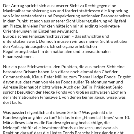
Der Antrag spricht sich aus unserer Sicht zu Recht gegen eine
Maximalharmonisierung aus und fordert stattdessen die Koppelung
von Mindeststandards und Respektierung nationaler Besonderheiten.
In dem Punkt ist auch aus unserer Sicht Überregulierung völlig fehl
am Platze. In vielen Punkten hätte ich mir allerdings konkretere
Orientierungen im Einzelnen gewünscht.
Europäisches Finanzaufsichtssystem – das ist wichtig und
unterstützenswert. Dennoch müssen wir aus meiner Sicht weit über
den Antrag hinausgehen. Ich sehe ganz erheblichen
Regulierungsbedarf in den nationalen und transnationalen
Finanzsystemen.
Nur ein paar Stichworte zu den Punkten, die aus meiner Sicht eine
besondere Brisanz haben. Ich zitiere noch einmal den Chef der
Commerzbank, Klaus-Peter Müller, zum Thema Hedge Fonds: Er geht
davon aus, dass man von vielen Fonds außer Telefonnummer und
Adresse überhaupt nichts wisse. Auch der BaFin-Präsident Sanio
spricht bezüglich der Hedge Fonds von großen schwarzen Löchern
der internationalen Finanzwelt, von denen keiner genau wisse, was
dort laufe.
Was passiert eigentlich auf diesem Sektor? Was gedenkt die
Bundesregierung hier zu tun? Ich las in der „Financial Times“ vom 10.
März dieses Jahres, die Bundesregierung beabsichtige, die
Meldepflicht für alle Investmentfonds zu lockern, und zwar als
Reaktion darauf, dass die Hedge Fonds Branche hierzulande nicht