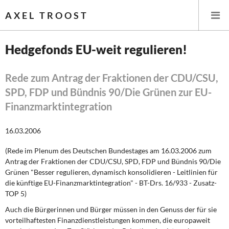
AXEL TROOST
Hedgefonds EU-weit regulieren!
Startseite
Rede zum Antrag der Fraktionen der CDU/CSU,
SPD, FDP und Bündnis 90/Die Grünen zur EU-
Themen
Finanzmarktintegration
Leitlinien linker Wirtschafts- und Finanzpolitik
16.03.2006
Wirtschaftspolitik
(Rede im Plenum des Deutschen Bundestages am 16.03.2006 zum
Antrag der Fraktionen der CDU/CSU, SPD, FDP und Bündnis 90/Die
Steuer- und Finanzpolitik
Grünen "Besser regulieren, dynamisch konsolidieren - Leitlinien für
die künftige EU-Finanzmarktintegration" - BT-Drs. 16/933 - Zusatz-
Öffentliche Infrastruktur und Daseinsvorsorge
TOP 5)
Auch die Bürgerinnen und Bürger müssen in den Genuss der für sie
Eurokrise und Griechenland
vorteilhaftesten Finanzdienstleistungen kommen, die europaweit