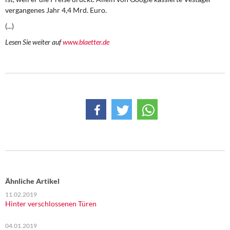
DIE LINKE
vergangenes Jahr 4,4 Mrd. Euro.
(...)
Weitere Themen
Lesen Sie weiter auf
www.blaetter.de
Memo-Gruppe
Institut Solidarische Moderne
Rosa-Luxemburg-Stiftung
Über mich
Kontakt
Ähnliche Artikel
11.02.2019
Hinter verschlossenen Türen
04.01.2019