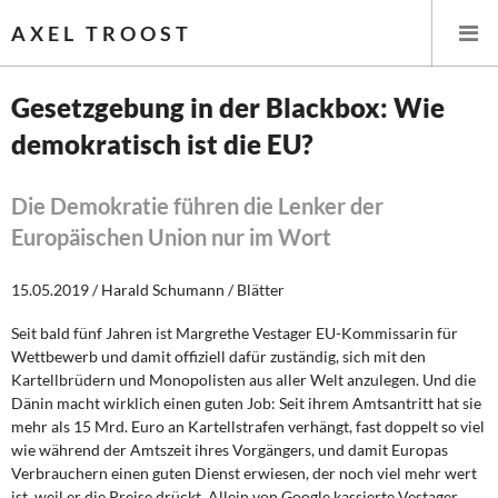
AXEL TROOST
Gesetzgebung in der Blackbox: Wie
demokratisch ist die EU?
Startseite
Themen
Die Demokratie führen die Lenker der
Europäischen Union nur im Wort
Leitlinien linker Wirtschafts- und Finanzpolitik
15.05.2019 / Harald Schumann / Blätter
Wirtschaftspolitik
Seit bald fünf Jahren ist Margrethe Vestager EU-Kommissarin für
Wettbewerb und damit offiziell dafür zuständig, sich mit den
Steuer- und Finanzpolitik
Kartellbrüdern und Monopolisten aus aller Welt anzulegen. Und die
Dänin macht wirklich einen guten Job: Seit ihrem Amtsantritt hat sie
Öffentliche Infrastruktur und Daseinsvorsorge
mehr als 15 Mrd. Euro an Kartellstrafen verhängt, fast doppelt so viel
wie während der Amtszeit ihres Vorgängers, und damit Europas
Eurokrise und Griechenland
Verbrauchern einen guten Dienst erwiesen, der noch viel mehr wert
ist, weil er die Preise drückt. Allein von Google kassierte Vestager