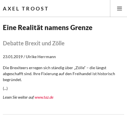
AXEL TROOST
Eine Realität namens Grenze
Startseite
Debatte Brexit und Zölle
Themen
23.01.2019 / Ulrike Herrmann
Leitlinien linker Wirtschafts- und Finanzpolitik
Die Brexiteers erregen sich ständig über „Zölle“ – die längst
abgeschafft sind. Ihre Fixierung auf den Freihandel ist historisch
Wirtschaftspolitik
begründet.
(...)
Steuer- und Finanzpolitik
Lesen Sie weiter auf
www.taz.de
Öffentliche Infrastruktur und Daseinsvorsorge
Eurokrise und Griechenland