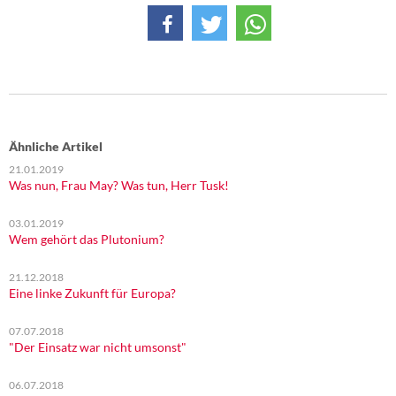
DIE LINKE
Weitere Themen
Memo-Gruppe
Institut Solidarische Moderne
Ähnliche Artikel
21.01.2019
Rosa-Luxemburg-Stiftung
Was nun, Frau May? Was tun, Herr Tusk!
Über mich
03.01.2019
Wem gehört das Plutonium?
Kontakt
21.12.2018
Eine linke Zukunft für Europa?
07.07.2018
"Der Einsatz war nicht umsonst"
06.07.2018