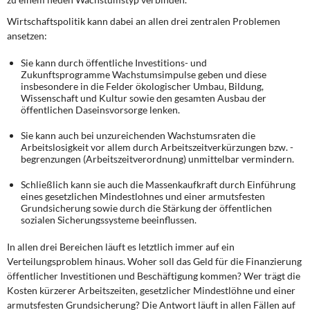
DIE LINKE
Wirtschaftspolitik kann dabei an allen drei zentralen Problemen
ansetzen:
Weitere Themen
Sie kann durch öffentliche Investitions- und
Memo-Gruppe
Zukunftsprogramme Wachstumsimpulse geben und diese
insbesondere in die Felder ökologischer Umbau, Bildung,
Wissenschaft und Kultur sowie den gesamten Ausbau der
Institut Solidarische Moderne
öffentlichen Daseinsvorsorge lenken.
Sie kann auch bei unzureichenden Wachstumsraten die
Rosa-Luxemburg-Stiftung
Arbeitslosigkeit vor allem durch Arbeitszeitverkürzungen bzw. -
begrenzungen (Arbeitszeitverordnung) unmittelbar vermindern.
Über mich
Schließlich kann sie auch die Massenkaufkraft durch Einführung
eines gesetzlichen Mindestlohnes und einer armutsfesten
Kontakt
Grundsicherung sowie durch die Stärkung der öffentlichen
sozialen Sicherungssysteme beeinflussen.
In allen drei Bereichen läuft es letztlich immer auf ein
Verteilungsproblem hinaus. Woher soll das Geld für die Finanzierung
öffentlicher Investitionen und Beschäftigung kommen? Wer trägt die
Kosten kürzerer Arbeitszeiten, gesetzlicher Mindestlöhne und einer
armutsfesten Grundsicherung? Die Antwort läuft in allen Fällen auf