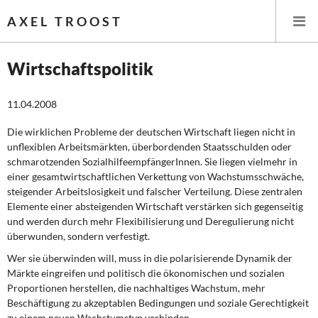
AXEL TROOST
Wirtschaftspolitik
Startseite
11.04.2008
Themen
Die wirklichen Probleme der deutschen Wirtschaft liegen nicht in
unflexiblen Arbeitsmärkten, überbordenden Staatsschulden oder
schmarotzenden SozialhilfeempfängerInnen. Sie liegen vielmehr in
Leitlinien linker Wirtschafts- und Finanzpolitik
einer gesamtwirtschaftlichen Verkettung von Wachstumsschwäche,
steigender Arbeitslosigkeit und falscher Verteilung. Diese zentralen
Wirtschaftspolitik
Elemente einer absteigenden Wirtschaft verstärken sich gegenseitig
und werden durch mehr Flexibilisierung und Deregulierung nicht
Steuer- und Finanzpolitik
überwunden, sondern verfestigt.
Wer sie überwinden will, muss in die polarisierende Dynamik der
Öffentliche Infrastruktur und Daseinsvorsorge
Märkte eingreifen und politisch die ökonomischen und sozialen
Proportionen herstellen, die nachhaltiges Wachstum, mehr
Eurokrise und Griechenland
Beschäftigung zu akzeptablen Bedingungen und soziale Gerechtigkeit
zu einem neuen Wachstumstyp verbinden.