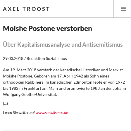
AXEL TROOST
Moishe Postone verstorben
Startseite
Über Kapitalismusanalyse und Antisemitismus
Themen
29.03.2018 / Redaktion Sozialismus
Leitlinien linker Wirtschafts- und Finanzpolitik
Am 19. März 2018 verstarb der kanadische Historiker und Marxist
Moishe Postone. Geboren am 17. April 1942 als Sohn eines
Wirtschaftspolitik
orthodoxen Rabbiners im kanadischen Edmonton lebte er von 1972
bis 1982 in Frankfurt am Main und promovierte 1983 an der Johann
Steuer- und Finanzpolitik
Wolfgang Goethe-Universität.
(...)
Öffentliche Infrastruktur und Daseinsvorsorge
Lesen Sie weiter auf
www.sozialismus.de
Eurokrise und Griechenland