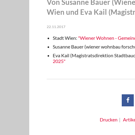
Von Susanne Bauer (Wiene
Wien und Eva Kail (Magistr
22.11.2017
Stadt Wien:
"Wiener Wohnen - Gemeind
Susanne Bauer (wiener wohnbau forsch
Eva Kail (Magistratsdirektion Stadtbaud
2025"
Drucken
Artik