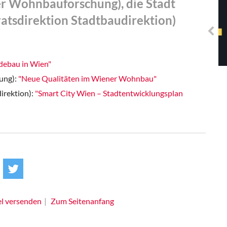
r Wohnbauforschung), die Stadt
Solidarisches EUropa -
Mosaiklinke Perspektiven
atsdirektion Stadtbaudirektion)
ebau in Wien"
ung):
"Neue Qualitäten im Wiener Wohnbau"
irektion):
"Smart City Wien – Stadtentwicklungsplan
el versenden
Zum Seitenanfang