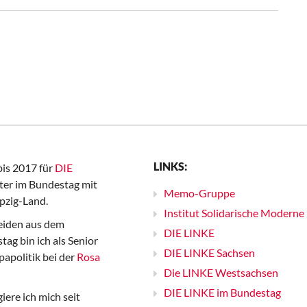
LINKS:
bis 2017 für
DIE
er im Bundestag mit
Memo-Gruppe
pzig-Land.
Institut Solidarische Moderne
iden aus dem
DIE LINKE
ag bin ich als Senior
DIE LINKE Sachsen
papolitik bei der
Rosa
Die LINKE Westsachsen
DIE LINKE im Bundestag
iere ich mich seit