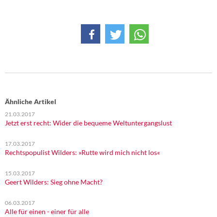
DIE LINKE
Weitere Themen
Memo-Gruppe
Institut Solidarische Moderne
Rosa-Luxemburg-Stiftung
Ähnliche Artikel
21.03.2017
Über mich
Jetzt erst recht: Wider die bequeme Weltuntergangslust
17.03.2017
Kontakt
Rechtspopulist Wilders: »Rutte wird mich nicht los«
15.03.2017
Geert Wilders: Sieg ohne Macht?
06.03.2017
Alle für einen - einer für alle