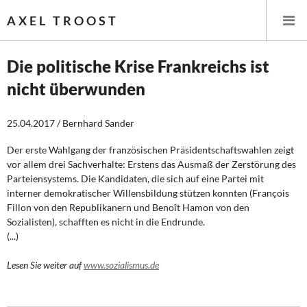
AXEL TROOST
Die politische Krise Frankreichs ist
nicht überwunden
Startseite
25.04.2017 / Bernhard Sander
Themen
Der erste Wahlgang der französischen Präsidentschaftswahlen zeigt
Leitlinien linker Wirtschafts- und Finanzpolitik
vor allem drei Sachverhalte: Erstens das Ausmaß der Zerstörung des
Parteiensystems. Die Kandidaten, die sich auf eine Partei mit
Wirtschaftspolitik
interner demokratischer Willensbildung stützen konnten (François
Fillon von den Republikanern und Benoît Hamon von den
Steuer- und Finanzpolitik
Sozialisten), schafften es nicht in die Endrunde.
(...)
Öffentliche Infrastruktur und Daseinsvorsorge
Lesen Sie weiter auf
www.sozialismus.de
Eurokrise und Griechenland