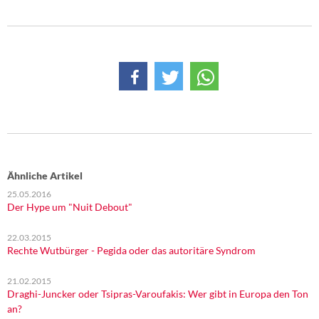
DIE LINKE
Weitere Themen
Memo-Gruppe
Institut Solidarische Moderne
Rosa-Luxemburg-Stiftung
Ähnliche Artikel
Über mich
25.05.2016
Der Hype um "Nuit Debout"
Kontakt
22.03.2015
Rechte Wutbürger - Pegida oder das autoritäre Syndrom
21.02.2015
Draghi-Juncker oder Tsipras-Varoufakis: Wer gibt in Europa den Ton
an?