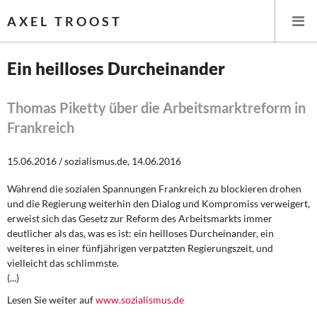
AXEL TROOST
Ein heilloses Durcheinander
Startseite
Thomas Piketty über die Arbeitsmarktreform in
Frankreich
Themen
15.06.2016 / sozialismus.de, 14.06.2016
Leitlinien linker Wirtschafts- und Finanzpolitik
Während die sozialen Spannungen Frankreich zu blockieren drohen
Wirtschaftspolitik
und die Regierung weiterhin den Dialog und Kompromiss verweigert,
erweist sich das Gesetz zur Reform des Arbeitsmarkts immer
Steuer- und Finanzpolitik
deutlicher als das, was es ist: ein heilloses Durcheinander, ein
weiteres in einer fünfjährigen verpatzten Regierungszeit, und
Öffentliche Infrastruktur und Daseinsvorsorge
vielleicht das schlimmste.
(...)
Eurokrise und Griechenland
Lesen Sie weiter auf
www.sozialismus.de