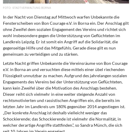
DIE LINKE
STADTVERWALTUNG BORNA
Weitere Themen
In der Nacht von Dienstag auf Mittwoch warfen Unbekannte die
Fensterscheiben von Bon Courage e.V. in Borna ein. Der Anschlag gilt
ohne Zweifel dem sozialen Engagement des Vereins und richtet sich
Memo-Gruppe
wohl insbesondere gegen die Unterstützung von Geflüchteten im
Landkreis Leipzig. Er ist somit ein Angriff auf die Solidarität, die
Institut Solidarische Moderne
gegenseitige Hilfe und das Mitgefühls. Gerade diese gilt es nun
gemeinsam zu verteidigen und zu stärken.
Rosa-Luxemburg-Stiftung
Letzte Nacht griffen Unbekannte die Vereinsräume von Bon Courage
e.V. in Borna an und versuchten diese mittels einer übel riechenden
Über mich
Flüssigkeit unnutzbar zu machen. Aufgrund des jahrelangen sozialen
Engagements des Vereins bei der Unterstützung von Geflüchteten,
kann kein Zweifel über die Motivation des Anschlags bestehen.
Kontakt
Dieser reiht sich vielmehr in eine weiter steigende Anzahl von
rechtsmotivierten und rassistischen Angriffen ein, die bereits im
letzten Jahr im Landkreis um 180% gegenüber 2014 angestiegen ist.
„Der konkrete Anschlag ist deshalb vielleicht weniger das
Schockierende; das Schockierende ist vielmehr die Normalität, in
welcher derartige Angriffe stattfinden.“, so Sandra Münch, die sich
seit 10 Jahren im Verein engagiert.