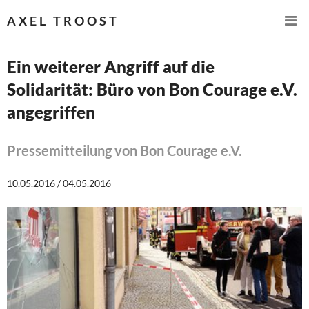
AXEL TROOST
Ein weiterer Angriff auf die
Solidarität: Büro von Bon Courage e.V.
Startseite
angegriffen
Themen
Pressemitteilung von Bon Courage e.V.
Leitlinien linker Wirtschafts- und Finanzpolitik
10.05.2016 / 04.05.2016
Wirtschaftspolitik
Steuer- und Finanzpolitik
Öffentliche Infrastruktur und Daseinsvorsorge
Eurokrise und Griechenland