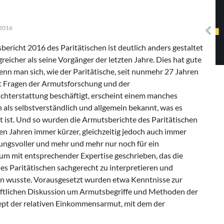
Solidarisches EUropa -
Mosaiklinke Perspektiven
 2016
ericht 2016 des Paritätischen ist deutlich anders gestaltet
eicher als seine Vorgänger der letzten Jahre. Dies hat gute
n man sich, wie der Paritätische, seit nunmehr 27 Jahren
it Fragen der Armutsforschung und der
chterstattung beschäftigt, erscheint einem manches
als selbstverständlich und allgemein bekannt, was es
t ist. Und so wurden die Armutsberichte des Paritätischen
ten Jahren immer kürzer, gleichzeitig jedoch auch immer
ungsvoller und mehr und mehr nur noch für ein
um mit entsprechender Expertise geschrieben, das die
s Paritätischen sachgerecht zu interpretieren und
n wusste. Vorausgesetzt wurden etwa Kenntnisse zur
ftlichen Diskussion um Armutsbegriffe und Methoden der
pt der relativen Einkommensarmut, mit dem der