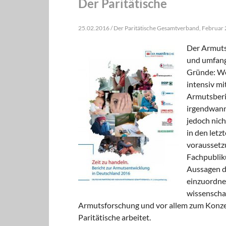
Der Paritätische
25.02.2016 / Der Paritätische Gesamtverband, Februar
Der Armutsb
und umfangr
Gründe: Wen
intensiv m
Armutsberi
irgendwann 
jedoch nich
in den letz
voraussetz
Fachpublik
Aussagen de
einzuordne
wissenscha
Armutsforschung und vor allem zum Konze
Paritätische arbeitet.