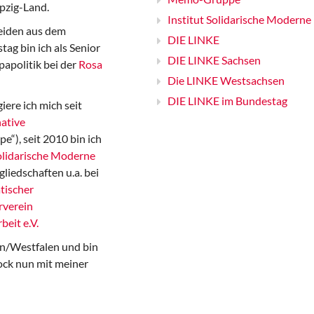
pzig-Land.
Institut Solidarische Moderne
iden aus dem
DIE LINKE
ag bin ich als Senior
DIE LINKE Sachsen
papolitik bei der
Rosa
Die LINKE Westsachsen
DIE LINKE im Bundestag
iere ich mich seit
ative
“), seit 2010 bin ich
Solidarische Moderne
gliedschaften u.a. bei
tischer
rverein
beit e.V.
n/Westfalen und bin
ock nun mit meiner