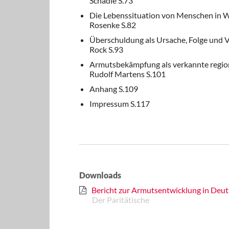
Schädle S.73
Die Lebenssituation von Menschen in
Rosenke S.82
Überschuldung als Ursache, Folge und
Rock S.93
Armutsbekämpfung als verkannte regiona
Rudolf Martens S.101
Anhang S.109
Impressum S.117
Downloads
Bericht zur Armutsentwicklung in Deu
Der Paritätische