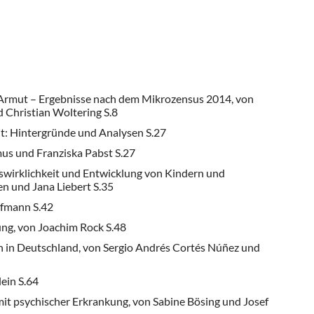
r Armut – Ergebnisse nach dem Mikrozensus 2014, von
d Christian Woltering S.8
t: Hintergründe und Analysen S.27
us und Franziska Pabst S.27
wirklichkeit und Entwicklung von Kindern und
n und Jana Liebert S.35
ofmann S.42
ng, von Joachim Rock S.48
 in Deutschland, von Sergio Andrés Cortés Núñez und
ein S.64
 psychischer Erkrankung, von Sabine Bösing und Josef