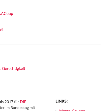
sIsACoup
e?
e Gerechtigkeit
LINKS:
bis 2017 für
DIE
er im Bundestag mit
Memo-Gruppe