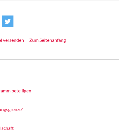
el versenden
Zum Seitenanfang
ramm beteiligen
ungsgrenze"
lschaft