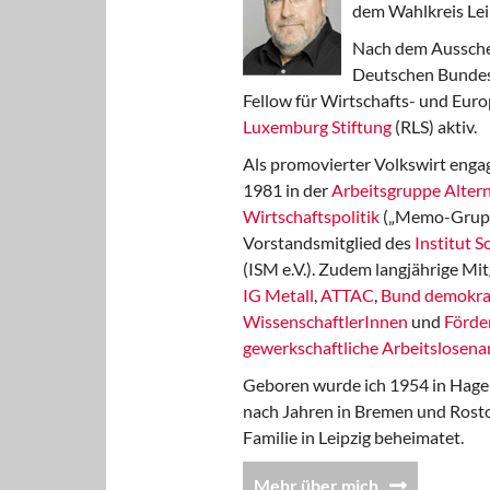
dem Wahlkreis Lei
Nach dem Aussche
Deutschen Bundest
Fellow für Wirtschafts- und Euro
Luxemburg Stiftung
(RLS) aktiv.
Als promovierter Volkswirt engag
1981 in der
Arbeitsgruppe Altern
Wirtschaftspolitik
(„Memo-Gruppe
Vorstandsmitglied des
Institut 
(ISM e.V.). Zudem langjährige Mit
IG Metall
,
ATTAC
,
Bund demokra
WissenschaftlerInnen
und
Förde
gewerkschaftliche Arbeitslosenar
Geboren wurde ich 1954 in Hage
nach Jahren in Bremen und Rost
Familie in Leipzig beheimatet.
Mehr über mich