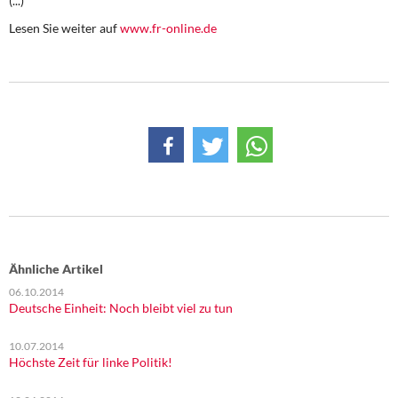
(...)
DIE LINKE
Lesen Sie weiter auf
www.fr-online.de
Weitere Themen
Memo-Gruppe
Institut Solidarische Moderne
Rosa-Luxemburg-Stiftung
Über mich
Kontakt
Ähnliche Artikel
06.10.2014
Deutsche Einheit: Noch bleibt viel zu tun
10.07.2014
Höchste Zeit für linke Politik!