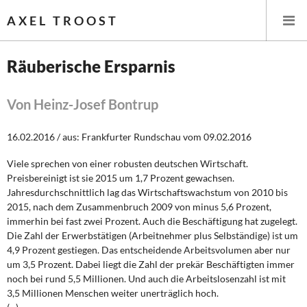
AXEL TROOST
Räuberische Ersparnis
Startseite
Von Heinz-Josef Bontrup
Themen
16.02.2016 / aus: Frankfurter Rundschau vom 09.02.2016
Leitlinien linker Wirtschafts- und Finanzpolitik
Viele sprechen von einer robusten deutschen Wirtschaft.
Preisbereinigt ist sie 2015 um 1,7 Prozent gewachsen.
Wirtschaftspolitik
Jahresdurchschnittlich lag das Wirtschaftswachstum von 2010 bis
2015, nach dem Zusammenbruch 2009 von minus 5,6 Prozent,
Steuer- und Finanzpolitik
immerhin bei fast zwei Prozent. Auch die Beschäftigung hat zugelegt.
Die Zahl der Erwerbstätigen (Arbeitnehmer plus Selbständige) ist um
4,9 Prozent gestiegen. Das entscheidende Arbeitsvolumen aber nur
Öffentliche Infrastruktur und Daseinsvorsorge
um 3,5 Prozent. Dabei liegt die Zahl der prekär Beschäftigten immer
noch bei rund 5,5 Millionen. Und auch die Arbeitslosenzahl ist mit
Eurokrise und Griechenland
3,5 Millionen Menschen weiter unerträglich hoch.