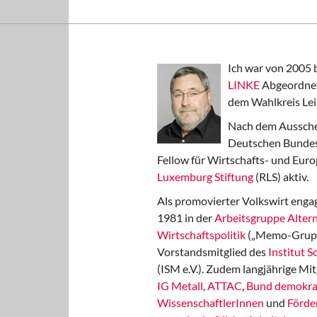
Ich war von 2005 
LINKE
Abgeordnet
dem Wahlkreis Lei
Nach dem Aussche
Deutschen Bundest
Fellow für Wirtschafts- und Euro
Luxemburg Stiftung
(RLS) aktiv.
Als promovierter Volkswirt engag
1981 in der
Arbeitsgruppe Altern
Wirtschaftspolitik
(„Memo-Gruppe
Vorstandsmitglied des
Institut 
(ISM e.V.). Zudem langjährige Mit
IG Metall
,
ATTAC
,
Bund demokra
WissenschaftlerInnen
und
Förde