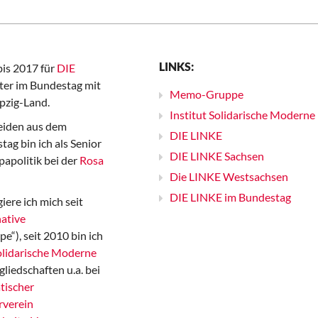
LINKS:
bis 2017 für
DIE
er im Bundestag mit
Memo-Gruppe
pzig-Land.
Institut Solidarische Moderne
iden aus dem
DIE LINKE
ag bin ich als Senior
DIE LINKE Sachsen
papolitik bei der
Rosa
Die LINKE Westsachsen
DIE LINKE im Bundestag
iere ich mich seit
ative
“), seit 2010 bin ich
Solidarische Moderne
gliedschaften u.a. bei
tischer
rverein