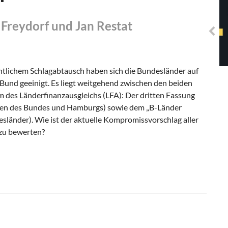
Solidarisches EUropa -
Mosaiklinke Perspektiven
 Freydorf und Jan Restat
tlichem Schlagabtausch haben sich die Bundesländer auf
nd geeinigt. Es liegt weitgehend zwischen den beiden
m des Länderfinanzausgleichs (LFA): Der dritten Fassung
iten des Bundes und Hamburgs) sowie dem „B-Länder
länder). Wie ist der aktuelle Kompromissvorschlag aller
zu bewerten?