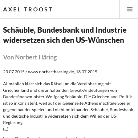
AXEL TROOST
Schäuble, Bundesbank und Industrie
widersetzen sich den US-Wünschen
Startseite
Themen
Von Norbert Häring
Leitlinien linker Wirtschafts- und Finanzpolitik
23.07.2015 / www.norberthaering.de, 18.07.2015
Allmählich klärt sich das Rätsel um die Vereinbarung mit
Wirtschaftspolitik
Griechenland und die anhaltenden Grexit-Andeutungen von
Bundesfinanzminister Wolfgang Schäuble. Die Griechenland-Politik
Steuer- und Finanzpolitik
ist so inkonsistent, weil auf der Gegenseite Athens mächtige Spieler
gegeneinander spielen und nicht miteinander. Schäuble, Bundesbank
Öffentliche Infrastruktur und Daseinsvorsorge
und deutsche Industrie widersetzen sich dem Willen der US-
Regierung.
Eurokrise und Griechenland
(...)