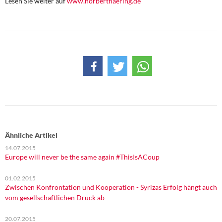
Lesen Sie weiter auf
www.norberthaering.de
DIE LINKE
Weitere Themen
Memo-Gruppe
Institut Solidarische Moderne
Rosa-Luxemburg-Stiftung
Über mich
Ähnliche Artikel
14.07.2015
Kontakt
Europe will never be the same again #ThisIsACoup
01.02.2015
Zwischen Konfrontation und Kooperation - Syrizas Erfolg hängt auch
vom gesellschaftlichen Druck ab
20.07.2015