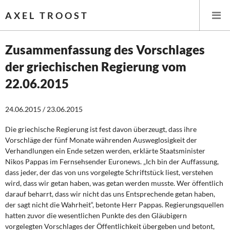
AXEL TROOST
Zusammenfassung des Vorschlages
der griechischen Regierung vom
Startseite
22.06.2015
Themen
24.06.2015 / 23.06.2015
Leitlinien linker Wirtschafts- und Finanzpolitik
Die griechische Regierung ist fest davon überzeugt, dass ihre
Vorschläge der fünf Monate währenden Ausweglosigkeit der
Wirtschaftspolitik
Verhandlungen ein Ende setzen werden, erklärte Staatsminister
Nikos Pappas im Fernsehsender Euronews. „Ich bin der Auffassung,
Steuer- und Finanzpolitik
dass jeder, der das von uns vorgelegte Schriftstück liest, verstehen
wird, dass wir getan haben, was getan werden musste. Wer öffentlich
Öffentliche Infrastruktur und Daseinsvorsorge
darauf beharrt, dass wir nicht das uns Entsprechende getan haben,
der sagt nicht die Wahrheit“, betonte Herr Pappas. Regierungsquellen
Eurokrise und Griechenland
hatten zuvor die wesentlichen Punkte des den Gläubigern
vorgelegten Vorschlages der Öffentlichkeit übergeben und betont,