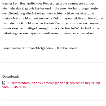
DIE LINKE
dass er kein Bestandteil des Regierungsprogrammes sei, sondern
vielmehr das Ergebnis harter und mühsamer Verhandlungen unter
der Zielsetzung, die Arbeitnehmerrechte nicht zu verletzen, das
Weitere Themen
soziale Netz nicht aufzulösen, eine Zukunftsperspektive zu bieten, das
Land dennoch nicht zu einer harten Kürzungspolitik zu verdammen,
Memo-Gruppe
sowie eine nachhaltige Lösung für die griechische Wirtschaft ohne
Belastung der niedrigen und mittleren Einkommen vorzusehen.
Institut Solidarische Moderne
(...)
Rosa-Luxemburg-Stiftung
Lesen Sie weiter im nachfolgenden PDF-Dokument
Über mich
Kontakt
Downloads
Zusammenfassung des Vorschlages der griechischen Regierung
vom 22.06.2015