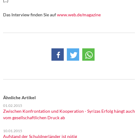
(...)
DIE LINKE
Das Interview finden Sie auf
www.web.de/magazine
Weitere Themen
Memo-Gruppe
Institut Solidarische Moderne
Rosa-Luxemburg-Stiftung
Über mich
Kontakt
Ähnliche Artikel
01.02.2015
Zwischen Konfrontation und Kooperation - Syrizas Erfolg hängt auch
vom gesellschaftlichen Druck ab
10.01.2015
Aufstand der Schuldnerländer ist nötig