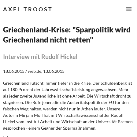
AXEL TROOST
Griechenland-Krise: "Sparpolitik wird
Griechenland nicht retten"
Startseite
Themen
Interview mit Rudolf Hickel
Leitlinien linker Wirtschafts- und Finanzpolitik
18.06.2015 / web.de, 13.06.2015
Griechenland rutscht immer tiefer in die Krise. Der Schuldenberg ist
Wirtschaftspolitik
auf 180 Prozent der Jahreswirtschaftsleistung angewachsen. Mehr
als jeder zweite Jugendliche ist ohne Arbeit. Die Wirtschaft droht zu
Steuer- und Finanzpolitik
stagnieren. Die Rufe jener, die die Austeritätspolitik der EU für den
falschen Weg halten, werden nicht nur in Athen lauter. Unsere
Öffentliche Infrastruktur und Daseinsvorsorge
Autorin Mirjam Moll hat mit Wirtschaftswissenschaftler Rudolf
Hickel vom Institut Arbeit und Wirtschaft an der Universität Bremen
Eurokrise und Griechenland
gesprochen - einem Gegner der Sparmaßnahmen.