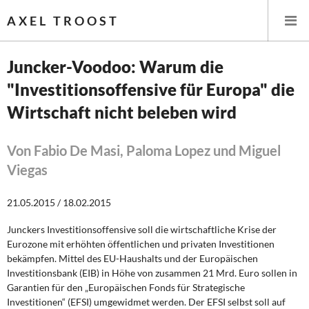
AXEL TROOST
Juncker-Voodoo: Warum die
"Investitionsoffensive für Europa" die
Startseite
Wirtschaft nicht beleben wird
Themen
Von Fabio De Masi, Paloma Lopez und Miguel
Leitlinien linker Wirtschafts- und Finanzpolitik
Viegas
Wirtschaftspolitik
21.05.2015 / 18.02.2015
Steuer- und Finanzpolitik
Junckers Investitionsoffensive soll die wirtschaftliche Krise der
Eurozone mit erhöhten öffentlichen und privaten Investitionen
Öffentliche Infrastruktur und Daseinsvorsorge
bekämpfen. Mittel des EU-Haushalts und der Europäischen
Investitionsbank (EIB) in Höhe von zusammen 21 Mrd. Euro sollen in
Eurokrise und Griechenland
Garantien für den „Europäischen Fonds für Strategische
Investitionen“ (EFSI) umgewidmet werden. Der EFSI selbst soll auf