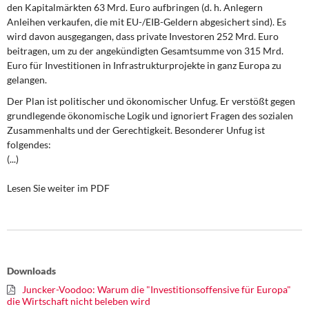
DIE LINKE
den Kapitalmärkten 63 Mrd. Euro aufbringen (d. h. Anlegern
Anleihen verkaufen, die mit EU-/EIB-Geldern abgesichert sind). Es
wird davon ausgegangen, dass private Investoren 252 Mrd. Euro
Weitere Themen
beitragen, um zu der angekündigten Gesamtsumme von 315 Mrd.
Euro für Investitionen in Infrastrukturprojekte in ganz Europa zu
Memo-Gruppe
gelangen.
Der Plan ist politischer und ökonomischer Unfug. Er verstößt gegen
Institut Solidarische Moderne
grundlegende ökonomische Logik und ignoriert Fragen des sozialen
Zusammenhalts und der Gerechtigkeit. Besonderer Unfug ist
Rosa-Luxemburg-Stiftung
folgendes:
(...)
Über mich
Lesen Sie weiter im PDF
Kontakt
Downloads
Juncker-Voodoo: Warum die "Investitionsoffensive für Europa"
die Wirtschaft nicht beleben wird