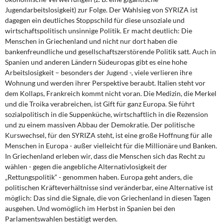
DIE LINKE
Jugendarbeitslosigkeit) zur Folge. Der Wahlsieg von SYRIZA ist
dagegen ein deutliches Stoppschild für diese unsoziale und
Weitere Themen
wirtschaftspolitisch unsinnige Politik. Er macht deutlich: Die
Menschen in Griechenland und nicht nur dort haben die
Memo-Gruppe
bankenfreundliche und gesellschaftszerstörende Politik satt. Auch in
Spanien und anderen Ländern Südeuropas gibt es eine hohe
Arbeitslosigkeit – besonders der Jugend -, viele verlieren ihre
Institut Solidarische Moderne
Wohnung und werden ihrer Perspektive beraubt. Italien steht vor
dem Kollaps, Frankreich kommt nicht voran. Die Medizin, die Merkel
Rosa-Luxemburg-Stiftung
und die Troika verabreichen, ist Gift für ganz Europa. Sie führt
sozialpolitisch in die Suppenküche, wirtschaftlich in die Rezension
Über mich
und zu einem massiven Abbau der Demokratie. Der politische
Kurswechsel, für den SYRIZA steht, ist eine große Hoffnung für alle
Menschen in Europa - außer vielleicht für die Millionäre und Banken.
Kontakt
In Griechenland erleben wir, dass die Menschen sich das Recht zu
wählen - gegen die angebliche Alternativlosigkeit der
„Rettungspolitik“ - genommen haben. Europa geht anders, die
politischen Kräfteverhältnisse sind veränderbar, eine Alternative ist
möglich: Das sind die Signale, die von Griechenland in diesen Tagen
ausgehen. Und womöglich im Herbst in Spanien bei den
Parlamentswahlen bestätigt werden.