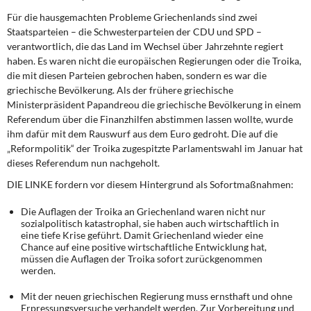
Für die hausgemachten Probleme Griechenlands sind zwei
Staatsparteien – die Schwesterparteien der CDU und SPD –
verantwortlich, die das Land im Wechsel über Jahrzehnte regiert
haben. Es waren nicht die europäischen Regierungen oder die Troika,
die mit diesen Parteien gebrochen haben, sondern es war die
griechische Bevölkerung. Als der frühere griechische
Ministerpräsident Papandreou die griechische Bevölkerung in einem
Referendum über die Finanzhilfen abstimmen lassen wollte, wurde
ihm dafür mit dem Rauswurf aus dem Euro gedroht. Die auf die
„Reformpolitik“ der Troika zugespitzte Parlamentswahl im Januar hat
dieses Referendum nun nachgeholt.
DIE LINKE fordern vor diesem Hintergrund als Sofortmaßnahmen:
Die Auflagen der Troika an Griechenland waren nicht nur
sozialpolitisch katastrophal, sie haben auch wirtschaftlich in
eine tiefe Krise geführt. Damit Griechenland wieder eine
Chance auf eine positive wirtschaftliche Entwicklung hat,
müssen die Auflagen der Troika sofort zurückgenommen
werden.
Mit der neuen griechischen Regierung muss ernsthaft und ohne
Erpressungsversuche verhandelt werden. Zur Vorbereitung und