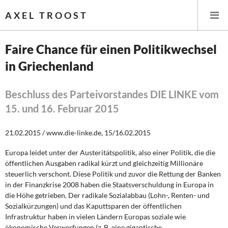
AXEL TROOST
Faire Chance für einen Politikwechsel
in Griechenland
Startseite
Themen
Beschluss des Parteivorstandes DIE LINKE vom
15. und 16. Februar 2015
Leitlinien linker Wirtschafts- und Finanzpolitik
21.02.2015 / www.die-linke.de, 15/16.02.2015
Wirtschaftspolitik
Europa leidet unter der Austeritätspolitik, also einer Politik, die die
öffentlichen Ausgaben radikal kürzt und gleichzeitig Millionäre
Steuer- und Finanzpolitik
steuerlich verschont. Diese Politik und zuvor die Rettung der Banken
in der Finanzkrise 2008 haben die Staatsverschuldung in Europa in
Öffentliche Infrastruktur und Daseinsvorsorge
die Höhe getrieben. Der radikale Sozialabbau (Lohn-, Renten- und
Sozialkürzungen) und das Kaputtsparen der öffentlichen
Eurokrise und Griechenland
Infrastruktur haben in vielen Ländern Europas soziale wie
ökonomische Verwerfungen (z. B. eine gigantische