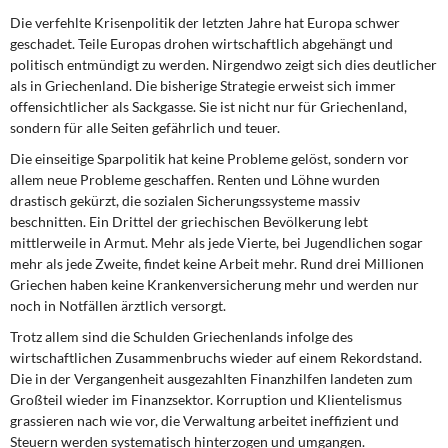
Die verfehlte Krisenpolitik der letzten Jahre hat Europa schwer
geschadet. Teile Europas drohen wirtschaftlich abgehängt und
politisch entmündigt zu werden. Nirgendwo zeigt sich dies deutlicher
als in Griechenland. Die bisherige Strategie erweist sich immer
offensichtlicher als Sackgasse. Sie ist nicht nur für Griechenland,
sondern für alle Seiten gefährlich und teuer.
Die einseitige Sparpolitik hat keine Probleme gelöst, sondern vor
allem neue Probleme geschaffen. Renten und Löhne wurden
drastisch gekürzt, die sozialen Sicherungssysteme massiv
beschnitten. Ein Drittel der griechischen Bevölkerung lebt
mittlerweile in Armut. Mehr als jede Vierte, bei Jugendlichen sogar
mehr als jede Zweite, findet keine Arbeit mehr. Rund drei Millionen
Griechen haben keine Krankenversicherung mehr und werden nur
noch in Notfällen ärztlich versorgt.
Trotz allem sind die Schulden Griechenlands infolge des
wirtschaftlichen Zusammenbruchs wieder auf einem Rekordstand.
Die in der Vergangenheit ausgezahlten Finanzhilfen landeten zum
Großteil wieder im Finanzsektor. Korruption und Klientelismus
grassieren nach wie vor, die Verwaltung arbeitet ineffizient und
Steuern werden systematisch hinterzogen und umgangen.