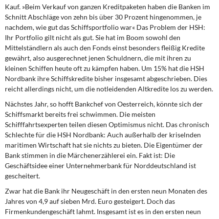
Kauf. »Beim Verkauf von ganzen Kreditpaketen haben die Banken im
Schnitt Abschläge von zehn bis über 30 Prozent hingenommen, je
nachdem, wie gut das Schiffsportfolio war« Das Problem der HSH:
Ihr Portfolio gilt nicht als gut. Sie hat im Boom sowohl den
Mittelständlern als auch den Fonds einst besonders fleißig Kredite
gewährt, also ausgerechnet jenen Schuldnern, die mit ihren zu
kleinen Schiffen heute oft zu kämpfen haben. Um 15% hat die HSH
Nordbank ihre Schiffskredite bisher insgesamt abgeschrieben. Dies
reicht allerdings nicht, um die notleidenden Altkredite los zu werden.
Nächstes Jahr,
so hofft Bankchef von Oesterreich, könnte sich der
Schiffsmarkt bereits frei schwimmen. Die meisten
Schifffahrtsexperten teilen diesen Optimismus nicht. Das chronisch
Schlechte für die HSH Nordbank: Auch außerhalb der kriselnden
maritimen Wirtschaft hat sie nichts zu bieten. Die Eigentümer der
Bank stimmen in die Märchenerzählerei ein. Fakt ist: Die
Geschäftsidee einer Unternehmerbank für Norddeutschland ist
gescheitert.
Zwar hat die Bank
ihr Neugeschäft in den ersten neun Monaten des
Jahres von 4,9 auf sieben Mrd. Euro gesteigert. Doch das
Firmenkundengeschäft lahmt. Insgesamt ist es in den ersten neun