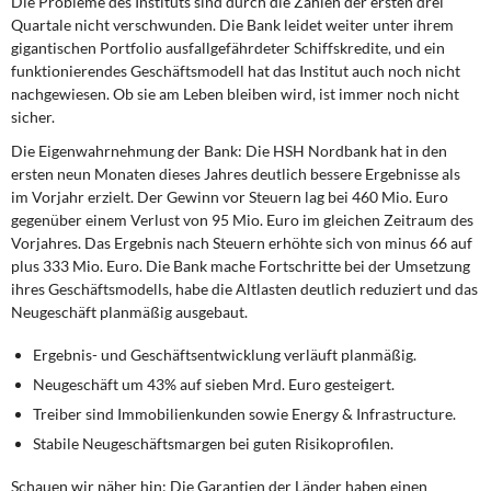
Die Probleme des Instituts
sind durch die Zahlen der ersten drei
DIE LINKE
Quartale nicht verschwunden. Die Bank leidet weiter unter ihrem
gigantischen Portfolio ausfallgefährdeter Schiffskredite, und ein
Weitere Themen
funktionierendes Geschäftsmodell hat das Institut auch noch nicht
nachgewiesen. Ob sie am Leben bleiben wird, ist immer noch nicht
Memo-Gruppe
sicher.
Die Eigenwahrnehmung der Bank:
Die HSH Nordbank hat in den
Institut Solidarische Moderne
ersten neun Monaten dieses Jahres deutlich bessere Ergebnisse als
im Vorjahr erzielt. Der Gewinn vor Steuern lag bei 460 Mio. Euro
gegenüber einem Verlust von 95 Mio. Euro im gleichen Zeitraum des
Rosa-Luxemburg-Stiftung
Vorjahres. Das Ergebnis nach Steuern erhöhte sich von minus 66 auf
plus 333 Mio. Euro. Die Bank mache Fortschritte bei der Umsetzung
Über mich
ihres Geschäftsmodells, habe die Altlasten deutlich reduziert und das
Neugeschäft planmäßig ausgebaut.
Kontakt
Ergebnis- und Geschäftsentwicklung verläuft planmäßig.
Neugeschäft um 43% auf sieben Mrd. Euro gesteigert.
Treiber sind Immobilienkunden sowie Energy & Infrastructure.
Stabile Neugeschäftsmargen bei guten Risikoprofilen.
Schauen wir näher hin:
Die Garantien der Länder haben einen