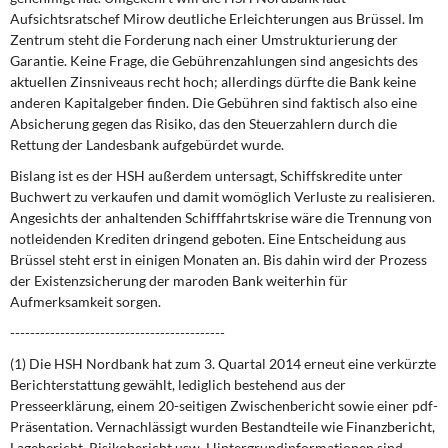
Aufsichtsratschef Mirow deutliche Erleichterungen aus Brüssel. Im
Zentrum steht die Forderung nach einer Umstrukturierung der
Garantie. Keine Frage, die Gebührenzahlungen sind angesichts des
aktuellen Zinsniveaus recht hoch; allerdings dürfte die Bank keine
anderen Kapitalgeber finden. Die Gebühren sind faktisch also eine
Absicherung gegen das Risiko, das den Steuerzahlern durch die
Rettung der Landesbank aufgebürdet wurde.
Bislang ist es der HSH
außerdem untersagt, Schiffskredite unter
Buchwert zu verkaufen und damit womöglich Verluste zu realisieren.
Angesichts der anhaltenden Schifffahrtskrise wäre die Trennung von
notleidenden Krediten dringend geboten. Eine Entscheidung aus
Brüssel steht erst in einigen Monaten an. Bis dahin wird der Prozess
der Existenzsicherung der maroden Bank weiterhin für
Aufmerksamkeit sorgen.
-------------------------------------------
(1) Die HSH Nordbank hat zum 3. Quartal 2014 erneut eine verkürzte
Berichterstattung gewählt, lediglich bestehend aus der
Presseerklärung, einem 20-seitigen Zwischenbericht sowie einer pdf-
Präsentation. Vernachlässigt wurden Bestandteile wie Finanzbericht,
Lagebericht, Risikobericht usw. Hintergrundinformationen sind