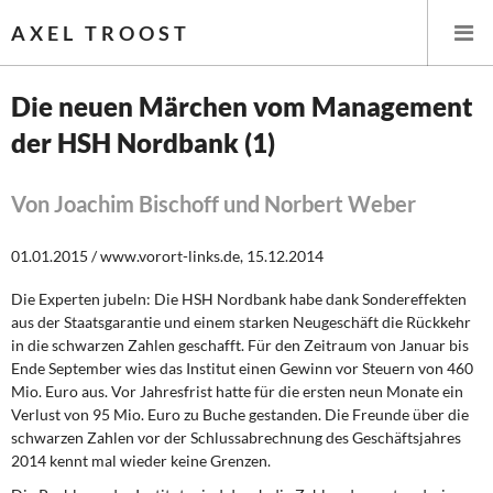
AXEL TROOST
Die neuen Märchen vom Management
der HSH Nordbank (1)
Startseite
Themen
Von Joachim Bischoff und Norbert Weber
Leitlinien linker Wirtschafts- und Finanzpolitik
01.01.2015 / www.vorort-links.de, 15.12.2014
Die Experten jubeln: Die HSH Nordbank habe dank Sondereffekten
Wirtschaftspolitik
aus der Staatsgarantie und einem starken Neugeschäft die Rückkehr
in die schwarzen Zahlen geschafft. Für den Zeitraum von Januar bis
Steuer- und Finanzpolitik
Ende September wies das Institut einen Gewinn vor Steuern von 460
Mio. Euro aus. Vor Jahresfrist hatte für die ersten neun Monate ein
Öffentliche Infrastruktur und Daseinsvorsorge
Verlust von 95 Mio. Euro zu Buche gestanden. Die Freunde über die
schwarzen Zahlen vor der Schlussabrechnung des Geschäftsjahres
Eurokrise und Griechenland
2014 kennt mal wieder keine Grenzen.