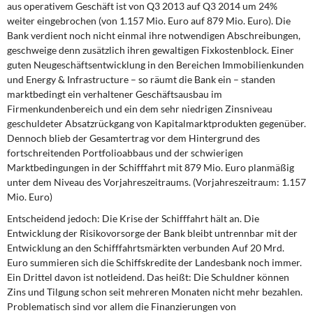
aus operativem Geschäft ist von Q3 2013 auf Q3 2014 um 24%
weiter eingebrochen (von 1.157 Mio. Euro auf 879 Mio. Euro). Die
Bank verdient noch nicht einmal ihre notwendigen Abschreibungen,
geschweige denn zusätzlich ihren gewaltigen Fixkostenblock. Einer
guten Neugeschäftsentwicklung in den Bereichen Immobilienkunden
und Energy & Infrastructure – so räumt die Bank ein – standen
marktbedingt ein verhaltener Geschäftsausbau im
Firmenkundenbereich und ein dem sehr niedrigen Zinsniveau
geschuldeter Absatzrückgang von Kapitalmarktprodukten gegenüber.
Dennoch blieb der Gesamtertrag vor dem Hintergrund des
fortschreitenden Portfolioabbaus und der schwierigen
Marktbedingungen in der Schifffahrt mit 879 Mio. Euro planmäßig
unter dem Niveau des Vorjahreszeitraums. (Vorjahreszeitraum: 1.157
Mio. Euro)
Entscheidend jedoch:
Die Krise der Schifffahrt hält an. Die
Entwicklung der Risikovorsorge der Bank bleibt untrennbar mit der
Entwicklung an den Schifffahrtsmärkten verbunden Auf 20 Mrd.
Euro summieren sich die Schiffskredite der Landesbank noch immer.
Ein Drittel davon ist notleidend. Das heißt: Die Schuldner können
Zins und Tilgung schon seit mehreren Monaten nicht mehr bezahlen.
Problematisch sind vor allem die Finanzierungen von