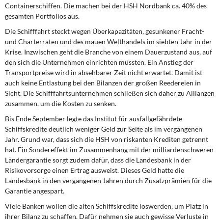
Containerschiffen. Die machen bei der HSH Nordbank ca. 40% des
gesamten Portfolios aus.
Die Schifffahrt
steckt wegen Überkapazitäten, gesunkener Fracht-
und Charterraten und des mauen Welthandels im siebten Jahr in der
Krise. Inzwischen geht die Branche von einem Dauerzustand aus, auf
den sich die Unternehmen einrichten müssten. Ein Anstieg der
Transportpreise wird in absehbarer Zeit nicht erwartet. Damit ist
auch keine Entlastung bei den Bilanzen der großen Reedereien in
Sicht. Die Schifffahrtsunternehmen schließen sich daher zu Allianzen
zusammen, um die Kosten zu senken.
Bis Ende September
legte das Institut für ausfallgefährdete
Schiffskredite deutlich weniger Geld zur Seite als im vergangenen
Jahr. Grund war, dass sich die HSH von riskanten Krediten getrennt
hat. Ein Sondereffekt im Zusammenhang mit der milliardenschweren
Ländergarantie sorgt zudem dafür, dass die Landesbank in der
Risikovorsorge einen Ertrag ausweist. Dieses Geld hatte die
Landesbank in den vergangenen Jahren durch Zusatzprämien für die
Garantie angespart.
Viele Banken
wollen die alten Schiffskredite loswerden, um Platz in
ihrer Bilanz zu schaffen. Dafür nehmen sie auch gewisse Verluste in