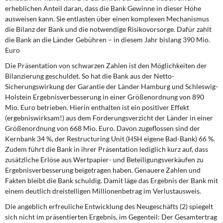
erheblichen Anteil daran, dass die Bank Gewinne in dieser Höhe
ausweisen kann. Sie entlasten über einen komplexen Mechanismus
die Bilanz der Bank und die notwendige Risikovorsorge. Dafür zahlt
die Bank an die Länder Gebühren – in diesem Jahr bislang 390 Mio.
Euro
Die Präsentation
von schwarzen Zahlen ist den Möglichkeiten der
Bilanzierung geschuldet. So hat die Bank aus der Netto-
Sicherungswirkung der Garantie der Länder Hamburg und Schleswig-
Holstein Ergebnisverbesserung in einer Größenordnung von 890
Mio. Euro betrieben. Hierin enthalten ist ein positiver Effekt
(ergebniswirksam!) aus dem Forderungsverzicht der Länder in einer
Größenordnung von 668 Mio. Euro. Davon zugeflossen sind der
Kernbank 34 %, der Restructuring Unit (HSH eigene Bad-Bank) 66 %.
Zudem führt die Bank in ihrer Präsentation lediglich kurz auf, dass
zusätzliche Erlöse aus Wertpapier- und Beteiligungsverkäufen zu
Ergebnisverbesserung beigetragen haben. Genauere Zahlen und
Fakten bleibt die Bank schuldig. Damit läge das Ergebnis der Bank mit
einem deutlich dreistelligen Millionenbetrag im Verlustausweis.
Die angeblich erfreuliche Entwicklung
des Neugeschäfts
(2)
spiegelt
sich nicht im präsentierten Ergebnis, im Gegenteil: Der Gesamtertrag