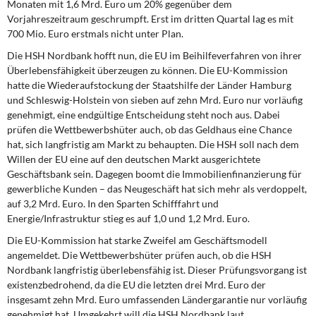
Monaten mit 1,6 Mrd. Euro um 20% gegenüber dem
Vorjahreszeitraum geschrumpft. Erst im dritten Quartal lag es mit
700 Mio. Euro erstmals nicht unter Plan.
Die HSH Nordbank hofft nun,
die EU im Beihilfeverfahren von ihrer
Überlebensfähigkeit überzeugen zu können. Die EU-Kommission
hatte die Wiederaufstockung der Staatshilfe der Länder Hamburg
und Schleswig-Holstein von sieben auf zehn Mrd. Euro nur vorläufig
genehmigt, eine endgültige Entscheidung steht noch aus. Dabei
prüfen die Wettbewerbshüter auch, ob das Geldhaus eine Chance
hat, sich langfristig am Markt zu behaupten. Die HSH soll nach dem
Willen der EU eine auf den deutschen Markt ausgerichtete
Geschäftsbank sein. Dagegen boomt die Immobilienfinanzierung für
gewerbliche Kunden – das Neugeschäft hat sich mehr als verdoppelt,
auf 3,2 Mrd. Euro. In den Sparten Schifffahrt und
Energie/Infrastruktur stieg es auf 1,0 und 1,2 Mrd. Euro.
Die EU-Kommission
hat starke Zweifel am Geschäftsmodell
angemeldet. Die Wettbewerbshüter prüfen auch, ob die HSH
Nordbank langfristig überlebensfähig ist. Dieser Prüfungsvorgang ist
existenzbedrohend, da die EU die letzten drei Mrd. Euro der
insgesamt zehn Mrd. Euro umfassenden Ländergarantie nur vorläufig
genehmigt hat. Umgekehrt will die HSH Nordbank laut