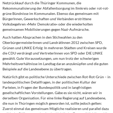
Netzrückkauf durch die Thüringer Kommunen, die
Rekommunalisierung der Abfallentsorgung im Ilmkreis oder rot-rot-
grüne Bündnisse im Kommunalen. Ebenso das gemeinsam mit
BürgerInnen, Gewerkschaften und Verbänden erstrittene
Volksbegehren »Mehr Demokratie« oder die wiederholten
gemeinsamen Mobilisierungen gegen Nazi-Aufmärsche.
Auch hatten Absprachen in den Stichwahlen
zu den
OberbürgermeisterInnen und LandrätInnen 2012 zwischen SPD,
Grünen und LINKE Erfolg: In mehreren Städten und Kreisen wurde
die CDU verdrängt und VertreterInnen von SPD oder DIE LINKE
gewählt. Gute Voraussetzungen, um nun trotz der schwierigen
Mehrheitsverhältnisse im Landtag daran anzuknüpfen und die guten
Beispiele auf die Landesebene zu übertragen.
Natürlich gibt es politische Unterschiede
zwischen Rot-Rot-Grün – in
landespolitischen Detailfragen, in der politischen Kultur der
Parteien, in Fragen der Bundespolitik und in langfristigen
gesellschaftlichen Vorstellungen. Gäbe es sie nicht, wären wir in
derselben Organisation. Für eine linke Regierung auf Landesebene,
die nun in Thüringen möglich geworden ist, sollte jedoch gelten:
Zuerst einmal das gemeinsam Mögliche realisieren und parallel dazu