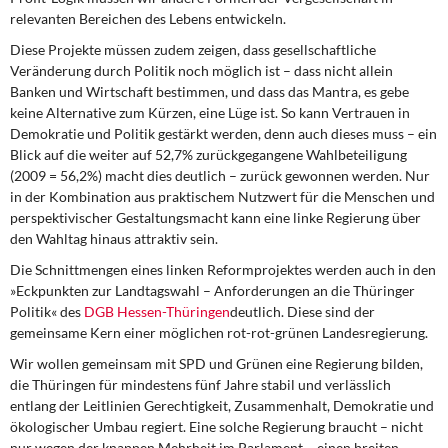
relevanten Bereichen des Lebens entwickeln.
Diese
Projekte müssen zudem zeigen,
dass gesellschaftliche
Veränderung durch Politik noch möglich ist – dass nicht allein
Banken und Wirtschaft bestimmen, und dass das Mantra, es gebe
keine Alternative zum Kürzen, eine Lüge ist. So kann Vertrauen in
Demokratie und Politik gestärkt werden, denn auch dieses muss – ein
Blick auf die weiter auf 52,7% zurückgegangene Wahlbeteiligung
(2009 = 56,2%) macht dies deutlich – zurück gewonnen werden. Nur
in der Kombination aus praktischem Nutzwert für die Menschen und
perspektivischer Gestaltungsmacht kann eine linke Regierung über
den Wahltag hinaus attraktiv sein.
Die Schnittmengen eines linken Reformprojektes
werden auch in den
»Eckpunkten zur Landtagswahl – Anforderungen an die Thüringer
Politik« des
DGB Hessen-Thüringen
deutlich. Diese sind der
gemeinsame Kern einer möglichen rot-rot-grünen Landesregierung.
Wir wollen gemeinsam mit SPD und Grünen
eine Regierung bilden,
die Thüringen für mindestens fünf Jahre stabil und verlässlich
entlang der Leitlinien Gerechtigkeit, Zusammenhalt, Demokratie und
ökologischer Umbau regiert. Eine solche Regierung braucht – nicht
nur wegen der knappen Mehrheit im Parlament – einen breiten