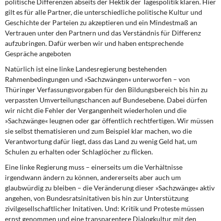
politische Differenzen abseits der Hektik der Tagespolitik klären. Hier
gilt es für alle Partner, die unterschiedliche politische Kultur und
Geschichte der Parteien zu akzeptieren und ein Mindestmaß an
Vertrauen unter den Partnern und das Verständnis für Differenz
aufzubringen. Dafür werben wir und haben entsprechende
Gespräche angeboten
Natürlich ist eine linke Landesregierung
bestehenden
Rahmenbedingungen und »Sachzwängen« unterworfen – von
Thüringer Verfassungsvorgaben für den Bildungsbereich bis hin zu
verpassten Umverteilungschancen auf Bundesebene. Dabei dürfen
wir nicht die Fehler der Vergangenheit wiederholen und die
»Sachzwänge« leugnen oder gar öffentlich rechtfertigen. Wir müssen
sie selbst thematisieren und zum Beispiel klar machen, wo die
Verantwortung dafür liegt, dass das Land zu wenig Geld hat, um
Schulen zu erhalten oder Schlaglöcher zu flicken.
Eine linke Regierung muss
– einerseits um die Verhältnisse
irgendwann ändern zu können, andererseits aber auch um
glaubwürdig zu bleiben – die Veränderung dieser »Sachzwänge« aktiv
angehen, von Bundesratsinitativen bis hin zur Unterstützung
zivilgesellschaftlicher Initativen. Und: Kritik und Proteste müssen
ernst genommen und eine transparentere Dialogkultur mit den