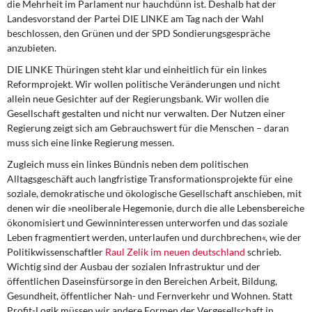
die Mehrheit im Parlament nur hauchdünn ist. Deshalb hat der
Landesvorstand der Partei DIE LINKE am Tag nach der Wahl
beschlossen, den Grünen und der SPD Sondierungsgespräche
anzubieten.
DIE LINKE Thüringen steht klar
und einheitlich für ein linkes
Reformprojekt. Wir wollen politische Veränderungen und nicht
allein neue Gesichter auf der Regierungsbank. Wir wollen die
Gesellschaft gestalten und nicht nur verwalten. Der Nutzen einer
Regierung zeigt sich am Gebrauchswert für die Menschen – daran
muss sich eine linke Regierung messen.
Zugleich muss ein linkes Bündnis
neben dem politischen
Alltagsgeschäft auch langfristige Transformationsprojekte für eine
soziale, demokratische und ökologische Gesellschaft anschieben, mit
denen wir die »neoliberale Hegemonie, durch die alle Lebensbereiche
ökonomisiert und Gewinninteressen unterworfen und das soziale
Leben fragmentiert werden, unterlaufen und durchbrechen«, wie der
Politikwissenschaftler
Raul Zelik im neuen deutschland
schrieb.
Wichtig sind der Ausbau der sozialen Infrastruktur und der
öffentlichen Daseinsfürsorge in den Bereichen Arbeit, Bildung,
Gesundheit, öffentlicher Nah- und Fernverkehr und Wohnen. Statt
Profit-Logik müssen wir andere Formen der Vergesellschaft in