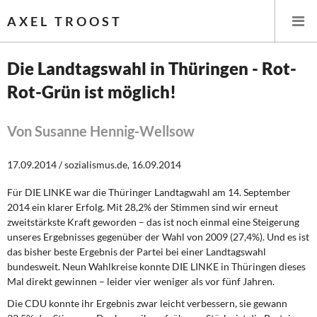
AXEL TROOST
Die Landtagswahl in Thüringen - Rot-
Rot-Grün ist möglich!
Startseite
Themen
Von Susanne Hennig-Wellsow
Leitlinien linker Wirtschafts- und Finanzpolitik
17.09.2014 / sozialismus.de, 16.09.2014
Für DIE LINKE war die Thüringer Landtagwahl am 14. September
Wirtschaftspolitik
2014 ein klarer Erfolg. Mit 28,2% der Stimmen sind wir erneut
zweitstärkste Kraft geworden – das ist noch einmal eine Steigerung
Steuer- und Finanzpolitik
unseres Ergebnisses gegenüber der Wahl von 2009 (27,4%). Und es ist
das bisher beste Ergebnis der Partei bei einer Landtagswahl
Öffentliche Infrastruktur und Daseinsvorsorge
bundesweit. Neun Wahlkreise konnte DIE LINKE in Thüringen dieses
Mal direkt gewinnen – leider vier weniger als vor fünf Jahren.
Eurokrise und Griechenland
Die CDU konnte ihr Ergebnis zwar
leicht verbessern, sie gewann