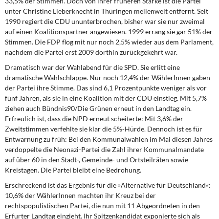
33,5% der Stimmen. Doch von ihrer früheren Stärke ist die Partei
DIE LINKE
unter Christine Lieberknecht in Thüringen meilenweit entfernt. Seit
1990 regiert die CDU ununterbrochen, bisher war sie nur zweimal
Weitere Themen
auf einen Koalitionspartner angewiesen. 1999 errang sie gar 51% der
Stimmen. Die FDP flog mit nur noch 2,5% wieder aus dem Parlament,
Memo-Gruppe
nachdem die Partei erst 2009 dorthin zurückgekehrt war.
Dramatisch war der Wahlabend für die SPD.
Sie erlitt eine
Institut Solidarische Moderne
dramatische Wahlschlappe. Nur noch 12,4% der WählerInnen gaben
der Partei ihre Stimme. Das sind 6,1 Prozentpunkte weniger als vor
fünf Jahren, als sie in eine Koalition mit der CDU einstieg. Mit 5,7%
Rosa-Luxemburg-Stiftung
ziehen auch Bündnis90/Die Grünen erneut in den Landtag ein.
Erfreulich ist, dass die NPD erneut scheiterte: Mit 3,6% der
Über mich
Zweitstimmen verfehlte sie klar die 5%-Hürde. Dennoch ist es für
Entwarnung zu früh: Bei den Kommunalwahlen im Mai diesen Jahres
Kontakt
verdoppelte die Neonazi-Partei die Zahl ihrer Kommunalmandate
auf über 60 in den Stadt-, Gemeinde- und Ortsteilräten sowie
Kreistagen. Die Partei bleibt eine Bedrohung.
Erschreckend ist das Ergebnis
für die »Alternative für Deutschland«:
10,6% der WählerInnen machten ihr Kreuz bei der
rechtspopulistischen Partei, die nun mit 11 Abgeordneten in den
Erfurter Landtag einzieht. Ihr Spitzenkandidat exponierte sich als