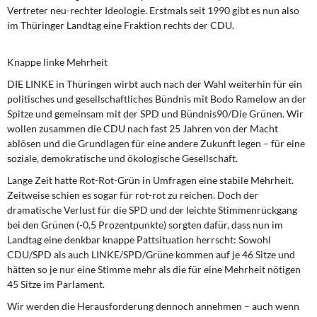
Vertreter neu-rechter Ideologie. Erstmals seit 1990 gibt es nun also
im Thüringer Landtag eine Fraktion rechts der CDU.
Knappe linke Mehrheit
DIE LINKE in Thüringen wirbt auch
nach der Wahl weiterhin für ein
politisches und gesellschaftliches Bündnis mit Bodo Ramelow an der
Spitze und gemeinsam mit der SPD und Bündnis90/Die Grünen. Wir
wollen zusammen die CDU nach fast 25 Jahren von der Macht
ablösen und die Grundlagen für eine andere Zukunft legen – für eine
soziale, demokratische und ökologische Gesellschaft.
Lange Zeit hatte Rot-Rot-Grün
in Umfragen eine stabile Mehrheit.
Zeitweise schien es sogar für rot-rot zu reichen. Doch der
dramatische Verlust für die SPD und der leichte Stimmenrückgang
bei den Grünen (-0,5 Prozentpunkte) sorgten dafür, dass nun im
Landtag eine denkbar knappe Pattsituation herrscht: Sowohl
CDU/SPD als auch LINKE/SPD/Grüne kommen auf je 46 Sitze und
hätten so je nur eine Stimme mehr als die für eine Mehrheit nötigen
45 Sitze im Parlament.
Wir werden die Herausforderung
dennoch annehmen – auch wenn