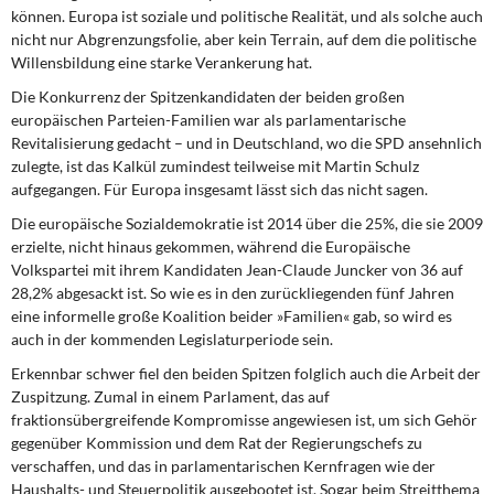
können. Europa ist soziale und politische Realität, und als solche auch
nicht nur Abgrenzungsfolie, aber kein Terrain, auf dem die politische
Willensbildung eine starke Verankerung hat.
Die Konkurrenz der Spitzenkandidaten
der beiden großen
europäischen Parteien-Familien war als parlamentarische
Revitalisierung gedacht – und in Deutschland, wo die SPD ansehnlich
zulegte, ist das Kalkül zumindest teilweise mit Martin Schulz
aufgegangen. Für Europa insgesamt lässt sich das nicht sagen.
Die europäische Sozialdemokratie
ist 2014 über die 25%, die sie 2009
erzielte, nicht hinaus gekommen, während die Europäische
Volkspartei mit ihrem Kandidaten Jean-Claude Juncker von 36 auf
28,2% abgesackt ist. So wie es in den zurückliegenden fünf Jahren
eine informelle große Koalition beider »Familien« gab, so wird es
auch in der kommenden Legislaturperiode sein.
Erkennbar schwer fiel den beiden
Spitzen folglich auch die Arbeit der
Zuspitzung. Zumal in einem Parlament, das auf
fraktionsübergreifende Kompromisse angewiesen ist, um sich Gehör
gegenüber Kommission und dem Rat der Regierungschefs zu
verschaffen, und das in parlamentarischen Kernfragen wie der
Haushalts- und Steuerpolitik ausgebootet ist. Sogar beim Streitthema