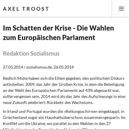
AXEL TROOST
Im Schatten der Krise - Die Wahlen
zum Europäischen Parlament
Startseite
Themen
Redaktion Sozialismus
Leitlinien linker Wirtschafts- und Finanzpolitik
27.05.2014 / sozialismus.de, 26.05.2014
Redlich Mühe haben sich die Eliten gegeben, den politischen Diskurs
Wirtschaftspolitik
aufzuhellen. 2009, das Jahr der Großen Krise, in dem die Beteiligung
an der Wahl des Europäischen Parlaments auf 43% abgesackt war,
Steuer- und Finanzpolitik
sollte vergessen sein. 2014 wird als das Jahr des Aufschwungs in eine
neue Zukunft zelebriert: Rückkehr des Wachstums.
Öffentliche Infrastruktur und Daseinsvorsorge
In Irland und Portugal wurden
die »Rettungsschirme« eingeklappt, in
Griechenland sogar ein Haushaltsüberschuss zusammen»gespart«. Im
Eurokrise und Griechenland
Konflikt um die Ukraine, wo parallel zu den Wahlen in den 27