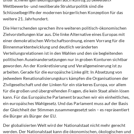
Wettbewerbs- und neoliberale Strukturpolitik sind die
Schlüsselbegriffe der modernen bürgerlichen Konzeption für das
weitere 21. Jahrhundert.
Die Herrschenden sprechen ihre
weiteren politisch-ökonomischen
Zielvorstellungen klar aus. Die linke Alternative eines Europas mit
einer demokratischen Wirtschaftsordnung, einem Vorrang für die
Binnenmarktentwicklung und deutlich veränderten
Verteilungsrelationen ist in den Wahlen und den sie begleitenden
politischen Auseinandersetzungen nur in groben Konturen sichtbar
geworden. An der Konkretisierung und Verallgemeinerung ist zu
arbeiten. Gerade für die europäische Linke gilt: In Absetzung von
jedwedem Renationalisierungskurs kämpfen die Organisationen der
Zivilgesellschaft und der Linken für ein stärkeres Europa, vor allem
für die großen und übergreifenden Fragen, die kein Staat allein lösen
kann. Für das Europäische Parlament brauchen wir ein einheitliches,
ein europäisches Wahlgesetz. Und das Parlament muss auf der Basis
der Gleichheit der Stimmen zusammengesetzt sein – es repräsentiert
die Bürger als Bürger der EU.
Der globalisierten Welt wird
der Nationalstaat nicht mehr gerecht
werden. Der Nationalstaat kann die ökonomischen, ökologischen und