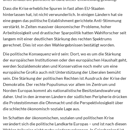
Dass die Krise erhebliche Spuren
in fast allen EU-Staaten
hinterlassen hat, ist nicht verwunderlich. In einigen Ländern hat sie
eine gegen das politische Establishment gerichtete Anti-Stimmung
verstärkt. In Zeiten massiver ökonomischer Probleme, hoher
Arbeitslosigkeit und drastischer Sparpolitik hatten Wahlforscher seit
langem mit einer deutlichen Stärkung des rechten Spektrums
gerechnet. Dies ist von den Wahlergebnissen bestätigt worden.
Die politische Konsequenz wird sein:
Dort, wo es um die Stärkung
der europäischen Institutionen oder den europäischen Haushalt geht,
werden Sozialdemokraten und Konservative noch mehr um eine
europäische GroKo auch mit Unterstützung der Liberalen bemüht
sein. Die Stärkung der politischen Rechten ist Ausdruck der Krise der
Demokratie. Der rechte Populismus vor allem im Zentrum und
Norden Europas kommt als nationalistische Besitzstandswahrung
daher. Und in den ärmeren Ländern der südlichen Peripherie drücken
die Proteststimmen die Ohnmacht und die Perspektivlosigkeit über
die schlechte ökonomisch-soziale Lage aus.
Im Schatten der ökonomischen,
sozialen und politischen Krise
verändert sich die politische Landkarte Europas – und ist nach diesen
Wahlen teilweise nicht mehr wiederzuerkennen. In Griechenland ist