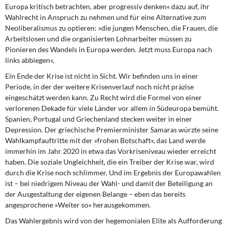
Europa kritisch betrachten, aber progressiv denken« dazu auf, ihr
Wahlrecht in Anspruch zu nehmen und für eine Alternative zum
Neoliberalismus zu optieren: »die jungen Menschen, die Frauen, die
Arbeitslosen und die organisierten Lohnarbeiter müssen zu
Pionieren des Wandels in Europa werden. Jetzt muss Europa nach
links abbiegen«.
Ein Ende der Krise
ist nicht in Sicht. Wir befinden uns in einer
Periode, in der der weitere Krisenverlauf noch nicht präzise
eingeschätzt werden kann. Zu Recht wird die Formel von einer
verlorenen Dekade für viele Länder vor allem in Südeuropa bemüht.
Spanien, Portugal und Griechenland stecken weiter in einer
Depression. Der griechische Premierminister Samaras würzte seine
Wahlkampfauftritte mit der »frohen Botschaft«, das Land werde
immerhin im Jahr 2020 in etwa das Vorkriseniveau wieder erreicht
haben. Die soziale Ungleichheit, die ein Treiber der Krise war, wird
durch die Krise noch schlimmer. Und im Ergebnis der Europawahlen
ist – bei niedrigem Niveau der Wahl- und damit der Beteiligung an
der Ausgestaltung der eigenen Belange – eben das bereits
angesprochene »Weiter so« herausgekommen.
Das Wahlergebnis wird von der hegemonialen
Elite als Aufforderung