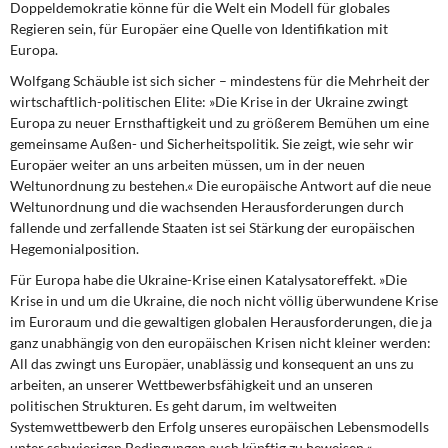
Doppeldemokratie könne für die Welt ein Modell für globales
Regieren sein, für Europäer eine Quelle von Identifikation mit
Europa.
Wolfgang Schäuble ist sich sicher
– mindestens für die Mehrheit der
wirtschaftlich-politischen Elite: »Die Krise in der Ukraine zwingt
Europa zu neuer Ernsthaftigkeit und zu größerem Bemühen um eine
gemeinsame Außen- und Sicherheitspolitik. Sie zeigt, wie sehr wir
Europäer weiter an uns arbeiten müssen, um in der neuen
Weltunordnung zu bestehen.« Die europäische Antwort auf die neue
Weltunordnung und die wachsenden Herausforderungen durch
fallende und zerfallende Staaten ist sei Stärkung der europäischen
Hegemonialposition.
Für Europa habe die Ukraine-Krise
einen Katalysatoreffekt. »Die
Krise in und um die Ukraine, die noch nicht völlig überwundene Krise
im Euroraum und die gewaltigen globalen Herausforderungen, die ja
ganz unabhängig von den europäischen Krisen nicht kleiner werden:
All das zwingt uns Europäer, unablässig und konsequent an uns zu
arbeiten, an unserer Wettbewerbsfähigkeit und an unseren
politischen Strukturen. Es geht darum, im weltweiten
Systemwettbewerb den Erfolg unseres europäischen Lebensmodells
unter schwierigen Bedingungen auch künftig zu beweisen.«