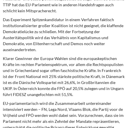
TTIP hat das EU-Parlament wie in anderen Handelsfragen auch
schlicht kein Mitspracherecht.
Das Experiment Spitzenkandidatur
in einem Verfahren faktisch
institutionalisierter großer Koalition ist nicht geeignet, die klaffende
Demokratielücke zu schließen. Mit der Fortsetzung der
Austeritätspolitik wird das Verhältnis von Kapitalismus und
Demokratie, von Elitenherrschaft und Demos noch weiter
auseinandertreten.
Klarer Gewinner der Europa-Wahlen
sind die europaskeptischen
Kräfte im rechten Parteienspektrum, vor allem die Rechtspopulisten
und in Griechenland sogar offen faschistische Kräfte. In Frankreich
ist der Front National mit 25% stärkste politische Kraft, in Dänemark
ist es die Dänische Volkspartei mit 26,6%, in Großbritannien die
UKIP. In Österreich konnte die FPÖ auf 20,5% zulegen und in Ungarn
führt FIDESZ unangefochten mit 51,5%.
EU-parlamentarisch wird die Zusammenarbeit
untereinander
intensiviert werden – FN, Lega Nord, Vlaams Blok, die Partij voor de
Vrijheid und FPÖ werden wohl dabei sein. Vorzurechnen, dass sie im
Parlament nicht mehr als ein Zehntel der Mandate repräsentieren,
unterschätzt die politische Brisanz dieser Entwicklung gewaltig.