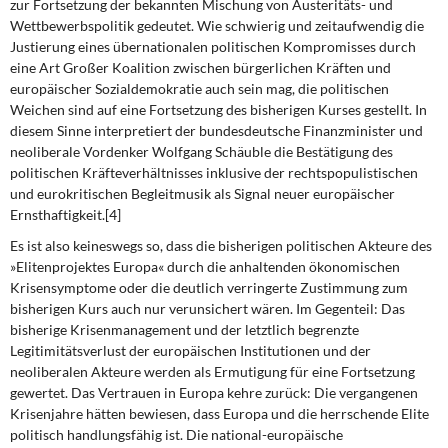
zur Fortsetzung der bekannten Mischung von Austeritäts- und
Wettbewerbspolitik gedeutet. Wie schwierig und zeitaufwendig die
Justierung eines übernationalen politischen Kompromisses durch
eine Art Großer Koalition zwischen bürgerlichen Kräften und
europäischer Sozialdemokratie auch sein mag, die politischen
Weichen sind auf eine Fortsetzung des bisherigen Kurses gestellt. In
diesem Sinne interpretiert der bundesdeutsche Finanzminister und
neoliberale Vordenker Wolfgang Schäuble die Bestätigung des
politischen Kräfteverhältnisses inklusive der rechtspopulistischen
und eurokritischen Begleitmusik als Signal neuer europäischer
Ernsthaftigkeit.[4]
Es ist also keineswegs so,
dass die bisherigen politischen Akteure des
»Elitenprojektes Europa« durch die anhaltenden ökonomischen
Krisensymptome oder die deutlich verringerte Zustimmung zum
bisherigen Kurs auch nur verunsichert wären. Im Gegenteil: Das
bisherige Krisenmanagement und der letztlich begrenzte
Legitimitätsverlust der europäischen Institutionen und der
neoliberalen Akteure werden als Ermutigung für eine Fortsetzung
gewertet. Das Vertrauen in Europa kehre zurück: Die vergangenen
Krisenjahre hätten bewiesen, dass Europa und die herrschende Elite
politisch handlungsfähig ist. Die national-europäische