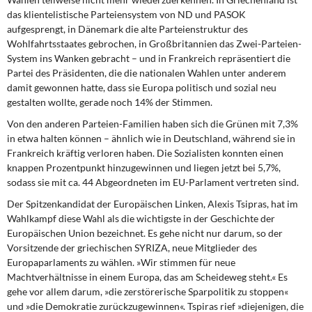
das klientelistische Parteiensystem von ND und PASOK
aufgesprengt, in Dänemark die alte Parteienstruktur des
Wohlfahrtsstaates gebrochen, in Großbritannien das Zwei-Parteien-
System ins Wanken gebracht – und in Frankreich repräsentiert die
Partei des Präsidenten, die die nationalen Wahlen unter anderem
damit gewonnen hatte, dass sie Europa politisch und sozial neu
gestalten wollte, gerade noch 14% der Stimmen.
Von den anderen Parteien-Familien
haben sich die Grünen mit 7,3%
in etwa halten können – ähnlich wie in Deutschland, während sie in
Frankreich kräftig verloren haben. Die Sozialisten konnten einen
knappen Prozentpunkt hinzugewinnen und liegen jetzt bei 5,7%,
sodass sie mit ca. 44 Abgeordneten im EU-Parlament vertreten sind.
Der Spitzenkandidat der Europäischen
Linken, Alexis Tsipras, hat im
Wahlkampf diese Wahl als die wichtigste in der Geschichte der
Europäischen Union bezeichnet. Es gehe nicht nur darum, so der
Vorsitzende der griechischen SYRIZA, neue Mitglieder des
Europaparlaments zu wählen. »Wir stimmen für neue
Machtverhältnisse in einem Europa, das am Scheideweg steht.« Es
gehe vor allem darum, »die zerstörerische Sparpolitik zu stoppen«
und »die Demokratie zurückzugewinnen«. Tspiras rief »diejenigen, die