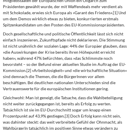
Mitgliedstaaten der Europäischen Union ein Oli­garch zum
DIE LINKE
Präsidenten gewählt wurde, der mit Waffendeals mehr verdient als
mit Schokolade, erwies sich Europa als »Garant des Friedens«.[1] Und
Weitere Themen
um dem Demos wirklich etwas zu bieten, konkurrierten erstmals
Spitzenkandidaten um den Posten des EU-Kommissionspräsidenten.
Memo-Gruppe
Doch gesellschaftliche und politische
Öffentlichkeit lässt sich nicht
einfach inszenieren, Zukunftspfade nicht deklarieren. Die Stimmung
Institut Solidarische Moderne
ist nicht unähnlich der sozialen Lage: 44% der Europäer glauben, dass
»die Auswirkungen der Krise bereits ihren Höhepunkt erreicht
haben«, während 47% befürchten, dass »das Schlimmste noch
Rosa-Luxemburg-Stiftung
bevorsteht – so der Befund einer aktuellen Studie im Auftrag der EU-
Kommission.[2] »Arbeitslosigkeit« und »die wirtschaftliche Situation«
Über mich
sind demnach die Themen, die die BürgerInnen vor allem
beschäftigen. Bei deutlichen nationalen Unterschieden sind die
Kontakt
Vertrauenswerte für die europäischen Institutionen gering.
Gleichwohl: Man ist geneigt,
die Tatsache, dass die Wahlbeteiligung
nicht weiter zurückgegangen ist, bereits als Erfolg zu werten.
Tatsächlich ist sie im EU-Durchschnitt sogar um knapp einen
Prozentpunkt auf 43,9% gestiegen.[3] Doch Erfolg kann nicht sein,
was dahinter steckt: das weit verbreitete Gefühl der Ohnmacht, als
WahlbürgerIn tatsächlich im positiven Sinne etwas verändern zu