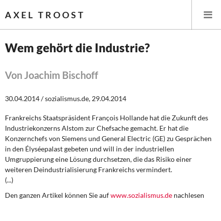
AXEL TROOST
Wem gehört die Industrie?
Startseite
Von Joachim Bischoff
Themen
30.04.2014 / sozialismus.de, 29.04.2014
Leitlinien linker Wirtschafts- und Finanzpolitik
Frankreichs Staatspräsident François Hollande hat die Zukunft des
Industriekonzerns Alstom zur Chefsache gemacht. Er hat die
Wirtschaftspolitik
Konzernchefs von Siemens und General Electric (GE) zu Gesprächen
in den Élyséepalast gebeten und will in der industriellen
Steuer- und Finanzpolitik
Umgruppierung eine Lösung durchsetzen, die das Risiko einer
weiteren Deindustrialisierung Frankreichs vermindert.
(...)
Öffentliche Infrastruktur und Daseinsvorsorge
Den ganzen Artikel können Sie auf
www.sozialismus.de
nachlesen
Eurokrise und Griechenland