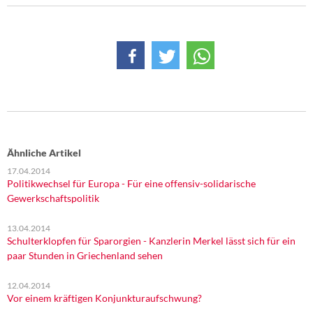
DIE LINKE
Weitere Themen
Memo-Gruppe
Institut Solidarische Moderne
Rosa-Luxemburg-Stiftung
Ähnliche Artikel
17.04.2014
Über mich
Politikwechsel für Europa - Für eine offensiv-solidarische
Gewerkschaftspolitik
Kontakt
13.04.2014
Schulterklopfen für Sparorgien - Kanzlerin Merkel lässt sich für ein
paar Stunden in Griechenland sehen
12.04.2014
Vor einem kräftigen Konjunkturaufschwung?