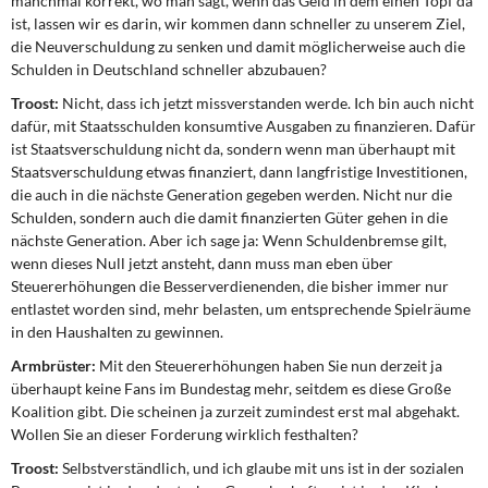
manchmal korrekt, wo man sagt, wenn das Geld in dem einen Topf da
ist, lassen wir es darin, wir kommen dann schneller zu unserem Ziel,
die Neuverschuldung zu senken und damit möglicherweise auch die
Schulden in Deutschland schneller abzubauen?
Troost:
Nicht, dass ich jetzt missverstanden werde. Ich bin auch nicht
dafür, mit Staatsschulden konsumtive Ausgaben zu finanzieren. Dafür
ist Staatsverschuldung nicht da, sondern wenn man überhaupt mit
Staatsverschuldung etwas finanziert, dann langfristige Investitionen,
die auch in die nächste Generation gegeben werden. Nicht nur die
Schulden, sondern auch die damit finanzierten Güter gehen in die
nächste Generation. Aber ich sage ja: Wenn Schuldenbremse gilt,
wenn dieses Null jetzt ansteht, dann muss man eben über
Steuererhöhungen die Besserverdienenden, die bisher immer nur
entlastet worden sind, mehr belasten, um entsprechende Spielräume
in den Haushalten zu gewinnen.
Armbrüster:
Mit den Steuererhöhungen haben Sie nun derzeit ja
überhaupt keine Fans im Bundestag mehr, seitdem es diese Große
Koalition gibt. Die scheinen ja zurzeit zumindest erst mal abgehakt.
Wollen Sie an dieser Forderung wirklich festhalten?
Troost:
Selbstverständlich, und ich glaube mit uns ist in der sozialen