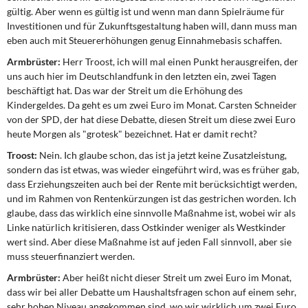
gültig. Aber wenn es gültig ist und wenn man dann Spielräume für
Investitionen und für Zukunftsgestaltung haben will, dann muss man
eben auch mit Steuererhöhungen genug Einnahmebasis schaffen.
Armbrüster:
Herr Troost, ich will mal einen Punkt herausgreifen, der
uns auch hier im Deutschlandfunk in den letzten ein, zwei Tagen
beschäftigt hat. Das war der Streit um die Erhöhung des
Kindergeldes. Da geht es um zwei Euro im Monat. Carsten Schneider
von der SPD, der hat diese Debatte, diesen Streit um diese zwei Euro
heute Morgen als "grotesk" bezeichnet. Hat er damit recht?
Troost:
Nein. Ich glaube schon, das ist ja jetzt keine Zusatzleistung,
sondern das ist etwas, was wieder eingeführt wird, was es früher gab,
dass Erziehungszeiten auch bei der Rente mit berücksichtigt werden,
und im Rahmen von Rentenkürzungen ist das gestrichen worden. Ich
glaube, dass das wirklich eine sinnvolle Maßnahme ist, wobei wir als
Linke natürlich kritisieren, dass Ostkinder weniger als Westkinder
wert sind. Aber diese Maßnahme ist auf jeden Fall sinnvoll, aber sie
muss steuerfinanziert werden.
Armbrüster:
Aber heißt nicht dieser Streit um zwei Euro im Monat,
dass wir bei aller Debatte um Haushaltsfragen schon auf einem sehr,
sehr hohen Niveau angekommen sind, wo wir wirklich um zwei Euro