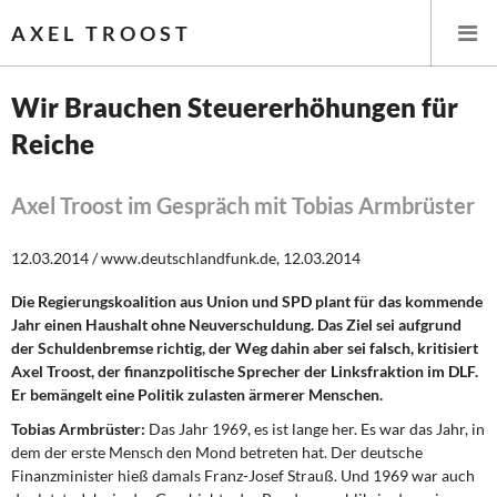
AXEL TROOST
Wir Brauchen Steuererhöhungen für
Reiche
Startseite
Themen
Axel Troost im Gespräch mit Tobias Armbrüster
Leitlinien linker Wirtschafts- und Finanzpolitik
12.03.2014 / www.deutschlandfunk.de, 12.03.2014
Die Regierungskoalition aus Union und SPD plant für das kommende
Wirtschaftspolitik
Jahr einen Haushalt ohne Neuverschuldung. Das Ziel sei aufgrund
der Schuldenbremse richtig, der Weg dahin aber sei falsch, kritisiert
Steuer- und Finanzpolitik
Axel Troost, der finanzpolitische Sprecher der Linksfraktion im DLF.
Er bemängelt eine Politik zulasten ärmerer Menschen.
Öffentliche Infrastruktur und Daseinsvorsorge
Tobias Armbrüster:
Das Jahr 1969, es ist lange her. Es war das Jahr, in
dem der erste Mensch den Mond betreten hat. Der deutsche
Eurokrise und Griechenland
Finanzminister hieß damals Franz-Josef Strauß. Und 1969 war auch