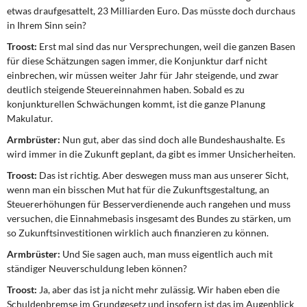
etwas draufgesattelt, 23 Milliarden Euro. Das müsste doch durchaus
in Ihrem Sinn sein?
Troost:
Erst mal sind das nur Versprechungen, weil die ganzen Basen
für diese Schätzungen sagen immer, die Konjunktur darf nicht
einbrechen, wir müssen weiter Jahr für Jahr steigende, und zwar
deutlich steigende Steuereinnahmen haben. Sobald es zu
konjunkturellen Schwächungen kommt, ist die ganze Planung
Makulatur.
Armbrüster:
Nun gut, aber das sind doch alle Bundeshaushalte. Es
wird immer in die Zukunft geplant, da gibt es immer Unsicherheiten.
Troost:
Das ist richtig. Aber deswegen muss man aus unserer Sicht,
wenn man ein bisschen Mut hat für die Zukunftsgestaltung, an
Steuererhöhungen für Besserverdienende auch rangehen und muss
versuchen, die Einnahmebasis insgesamt des Bundes zu stärken, um
so Zukunftsinvestitionen wirklich auch finanzieren zu können.
Armbrüster:
Und Sie sagen auch, man muss eigentlich auch mit
ständiger Neuverschuldung leben können?
Troost:
Ja, aber das ist ja nicht mehr zulässig. Wir haben eben die
Schuldenbremse im Grundgesetz und insofern ist das im Augenblick