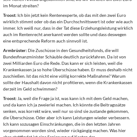
im Monat streiten?
Troost:
Ich bin jetzt kein Rentenexperte, ob das mit den zwei Euro
wirklich stimmt oder ob das ein Durchschnittswert ist oder wie auch
immer. Ich weiß nur, dass in der Tat diese Erziehungsleistung wirklich
auch im Rentenrecht anerkannt werden sollte und dass deswegen
eine entsprechende Reform auch sinnvoll ist.
Armbrüster:
Die Zuschüsse in den Gesundheitsfonds, die will
Bundesfinanzminister Schäuble deutlich zurückfahren. Da ist von
zwei Milliarden Euro die Rede. Das kann er sich leisten, weil die
Krankenkassen ja so hohe Überschüsse haben. Er muss deshalb nicht
zuschießen. Ist das nicht eine völlig korrekte Maßnahme? Warum
sollte der Haushalt davon nicht profitieren, wenn die Krankenkassen
derzeit im Geld schwimmen?
Troost:
Ja, weil die Frage ja ist, was kann ich mit dem Geld machen,
und da kann ich ja zweierlei machen. Ich könnte die Beitragssätze
senken, was korrekt wäre, weil nur so sind sie zustande gekommen,
die Überschüsse. Oder aber ich kann Leistungen wieder verbessern.
Ich kann sozusagen Einschränkungen, die in den letzten Jahren
vorgenommen worden sind, wieder rückgängig machen. Was hier
aber stattfindet ist eine Sanierung auf Kosten der