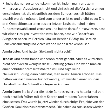
Prinzip das nur zustande gekommen ist, indem man rund zehn
Milliarden an Ausgaben schlicht und einfach auf die Versicherungen
verschoben hat, die eigentlich aus dem Bundeshaushalt hätten
bezahlt werden müssen. Und zum anderen ist es und bleibt es so: Die
drei Oppositionsparteien aus der letzten Legislatur sind in den
Bundestagswahlkampf gegangen und haben darauf hingewiesen, dass
wir einen riesigen Investitionsstau haben, dass wir Bedarfe an
Ausgaben haben im Bereich Kita, im Bereich BAfög, im Bereich
Brückensanierung und vieles war da mehr, Krankenhäuser.
Armbrüster:
Und hatten Sie damit nicht recht?
Troost:
Und damit haben wir schon recht gehabt. Aber es wird eben
nicht oder viel zu wenig in diese Richtung getan. Und wenn man an
einer Schuldenbremse festhalten will und sagt, keine
Neuverschuldung, dann heißt das, man muss Steuern erhöhen. Das
halten wir nach wie vor für notwendig, um wirklich einen soliden
Haushalt für die Zukunft vorlegen zu können.
Armbrüster:
Na ja. Aber die letzte Bundesregierung hatte ja mal vor,
noch deutlich früher mit dem Sparen und mit dem Runterfahren
einzusetzen. Das wurde ja jetzt wieder durch einige Projekte von der
Großen Koalition zunichtegemacht. Die haben da sozusagen wieder