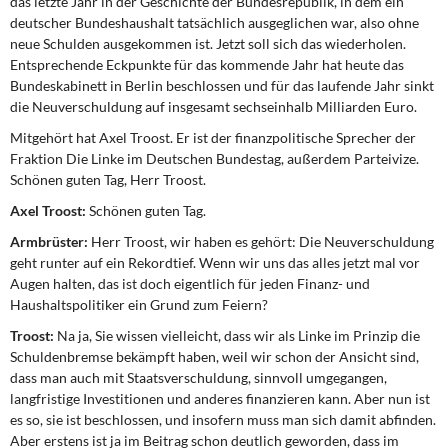
das letzte Jahr in der Geschichte der Bundesrepublik, in dem ein
DIE LINKE
deutscher Bundeshaushalt tatsächlich ausgeglichen war, also ohne
neue Schulden ausgekommen ist. Jetzt soll sich das wiederholen.
Weitere Themen
Entsprechende Eckpunkte für das kommende Jahr hat heute das
Bundeskabinett in Berlin beschlossen und für das laufende Jahr sinkt
Memo-Gruppe
die Neuverschuldung auf insgesamt sechseinhalb Milliarden Euro.
Mitgehört hat Axel Troost. Er ist der finanzpolitische Sprecher der
Institut Solidarische Moderne
Fraktion Die Linke im Deutschen Bundestag, außerdem Parteivize.
Schönen guten Tag, Herr Troost.
Rosa-Luxemburg-Stiftung
Axel Troost:
Schönen guten Tag.
Armbrüster:
Herr Troost, wir haben es gehört: Die Neuverschuldung
Über mich
geht runter auf ein Rekordtief. Wenn wir uns das alles jetzt mal vor
Augen halten, das ist doch eigentlich für jeden Finanz- und
Kontakt
Haushaltspolitiker ein Grund zum Feiern?
Troost:
Na ja, Sie wissen vielleicht, dass wir als Linke im Prinzip die
Schuldenbremse bekämpft haben, weil wir schon der Ansicht sind,
dass man auch mit Staatsverschuldung, sinnvoll umgegangen,
langfristige Investitionen und anderes finanzieren kann. Aber nun ist
es so, sie ist beschlossen, und insofern muss man sich damit abfinden.
Aber erstens ist ja im Beitrag schon deutlich geworden, dass im